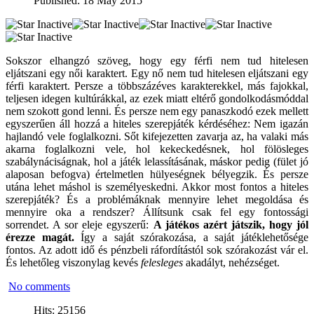
Published: 18 May 2015
Sokszor elhangzó szöveg, hogy egy férfi nem tud hitelesen
eljátszani egy női karaktert. Egy nő nem tud hitelesen eljátszani egy
férfi karaktert. Persze a többszázéves karakterekkel, más fajokkal,
teljesen idegen kultúrákkal, az ezek miatt eltérő gondolkodásmóddal
nem szokott gond lenni. És persze nem egy panaszkodó ezek mellett
egyszerűen áll hozzá a hiteles szerepjáték kérdéséhez: Nem igazán
hajlandó vele foglalkozni. Sőt kifejezetten zavarja az, ha valaki más
akarna foglalkozni vele, hol kekeckedésnek, hol fölösleges
szabálynáciságnak, hol a játék lelassításának, máskor pedig (fület jó
alaposan befogva) értelmetlen hülyeségnek bélyegzik. És persze
utána lehet máshol is személyeskedni. Akkor most fontos a hiteles
szerepjáték? És a problémáknak mennyire lehet megoldása és
mennyire oka a rendszer? Állítsunk csak fel egy fontossági
sorrendet. A sor eleje egyszerű:
A játékos azért játszik, hogy jól
érezze magát.
Így a saját szórakozása, a saját játéklehetősége
fontos. Az adott idő és pénzbeli ráfordítástól sok szórakozást vár el.
És lehetőleg viszonylag kevés
felesleges
akadályt, nehézséget.
No comments
Hits: 25156