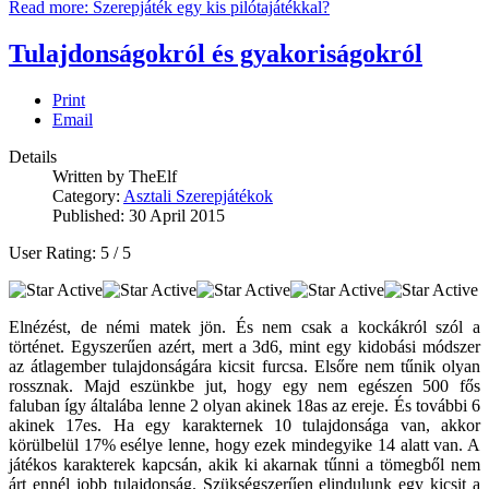
Read more: Szerepjáték egy kis pilótajátékkal?
Tulajdonságokról és gyakoriságokról
Print
Email
Details
Written by
TheElf
Category:
Asztali Szerepjátékok
Published: 30 April 2015
User Rating:
5
/
5
Elnézést, de némi matek jön. És nem csak a kockákról szól a
történet. Egyszerűen azért, mert a 3d6, mint egy kidobási módszer
az átlagember tulajdonságára kicsit furcsa. Elsőre nem tűnik olyan
rossznak. Majd eszünkbe jut, hogy egy nem egészen 500 fős
faluban így általába lenne 2 olyan akinek 18as az ereje. És további 6
akinek 17es. Ha egy karakternek 10 tulajdonsága van, akkor
körülbelül 17% esélye lenne, hogy ezek mindegyike 14 alatt van. A
játékos karakterek kapcsán, akik ki akarnak tűnni a tömegből nem
árt ennél jobb tulajdonság. Szükségszerűen elindulunk egy kicsit a