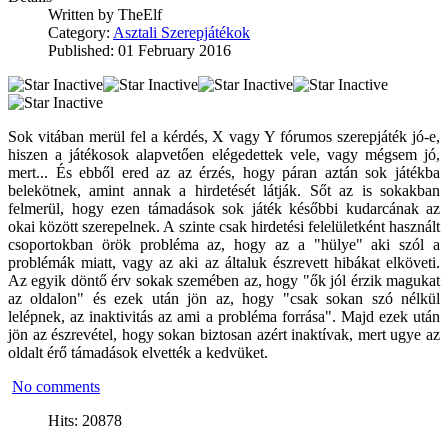
Written by
TheElf
Category:
Asztali Szerepjátékok
Published: 01 February 2016
Sok vitában merül fel a kérdés, X vagy Y fórumos szerepjáték jó-e,
hiszen a játékosok alapvetően elégedettek vele, vagy mégsem jó,
mert... És ebből ered az az érzés, hogy páran aztán sok játékba
belekötnek, amint annak a hirdetését látják. Sőt az is sokakban
felmerül, hogy ezen támadások sok játék későbbi kudarcának az
okai között szerepelnek. A szinte csak hirdetési felelületként használt
csoportokban örök probléma az, hogy az a "hülye" aki szól a
problémák miatt, vagy az aki az általuk észrevett hibákat elköveti.
Az egyik döntő érv sokak szemében az, hogy "ők jól érzik magukat
az oldalon" és ezek után jön az, hogy "csak sokan szó nélkül
lelépnek, az inaktivitás az ami a probléma forrása". Majd ezek után
jön az észrevétel, hogy sokan biztosan azért inaktívak, mert ugye az
oldalt érő támadások elvették a kedvüket.
No comments
Hits: 20878