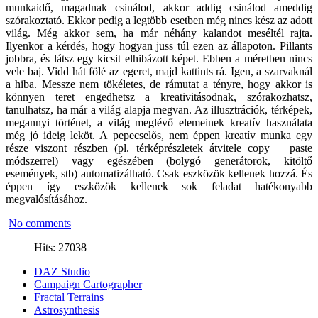
munkaidő, magadnak csinálod, akkor addig csinálod ameddig
szórakoztató. Ekkor pedig a legtöbb esetben még nincs kész az adott
világ. Még akkor sem, ha már néhány kalandot meséltél rajta.
Ilyenkor a kérdés, hogy hogyan juss túl ezen az állapoton. Pillants
jobbra, és látsz egy kicsit elhibázott képet. Ebben a méretben nincs
vele baj. Vidd hát fölé az egeret, majd kattints rá. Igen, a szarvaknál
a hiba. Messze nem tökéletes, de rámutat a tényre, hogy akkor is
könnyen teret engedhetsz a kreativitásodnak, szórakozhatsz,
tanulhatsz, ha már a világ alapja megvan. Az illusztrációk, térképek,
megannyi történet, a világ meglévő elemeinek kreatív használata
még jó ideig leköt. A pepecselős, nem éppen kreatív munka egy
része viszont részben (pl. térképrészletek átvitele copy + paste
módszerrel) vagy egészében (bolygó generátorok, kitöltő
események, stb) automatizálható. Csak eszközök kellenek hozzá. És
éppen így eszközök kellenek sok feladat hatékonyabb
megvalósításához.
No comments
Hits: 27038
DAZ Studio
Campaign Cartographer
Fractal Terrains
Astrosynthesis