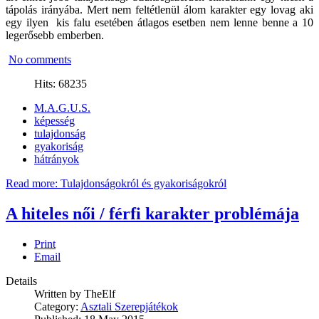
tápolás irányába. Mert nem feltétlenül álom karakter egy lovag aki
egy ilyen kis falu esetében átlagos esetben nem lenne benne a 10
legerősebb emberben.
No comments
Hits: 68235
M.A.G.U.S.
képesség
tulajdonság
gyakoriság
hátrányok
Read more: Tulajdonságokról és gyakoriságokról
A hiteles női / férfi karakter problémája
Print
Email
Details
Written by
TheElf
Category:
Asztali Szerepjátékok