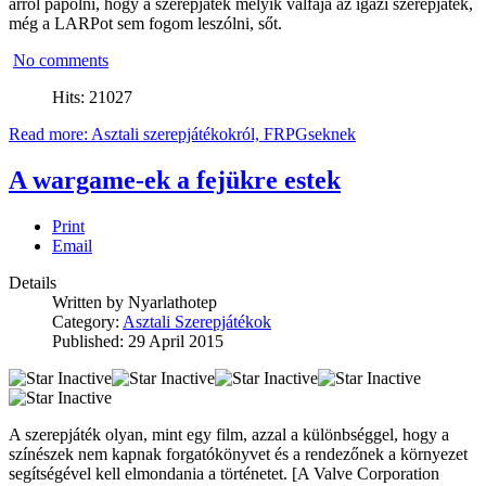
arról papolni, hogy a szerepjáték melyik válfaja az igazi szerepjáték,
még a LARPot sem fogom leszólni, sőt.
No comments
Hits: 21027
Read more: Asztali szerepjátékokról, FRPGseknek
A wargame-ek a fejükre estek
Print
Email
Details
Written by
Nyarlathotep
Category:
Asztali Szerepjátékok
Published: 29 April 2015
A szerepjáték olyan, mint egy film, azzal a különbséggel, hogy a
színészek nem kapnak forgatókönyvet és a rendezőnek a környezet
segítségével kell elmondania a történetet. [A Valve Corporation