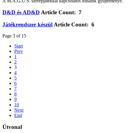
A M.A.G.U.S. szerepjátékkal kapcsolatos írásaink gyűjteménye.
D&D és AD&D
Article Count: 7
Játékrendszer készül
Article Count: 6
Page 3 of 15
Start
Prev
1
2
3
4
5
6
7
8
9
10
Next
End
Útvonal