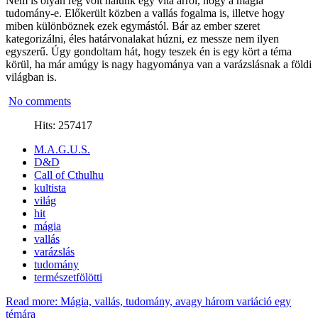
Nem is olyan rég volt nálunk egy vita arról, hogy a mágia
tudomány-e. Előkerült közben a vallás fogalma is, illetve hogy
miben különböznek ezek egymástól. Bár az ember szeret
kategorizálni, éles határvonalakat húzni, ez messze nem ilyen
egyszerű. Úgy gondoltam hát, hogy teszek én is egy kört a téma
körül, ha már amúgy is nagy hagyománya van a varázslásnak a földi
világban is.
No comments
Hits: 257417
M.A.G.U.S.
D&D
Call of Cthulhu
kultista
világ
hit
mágia
vallás
varázslás
tudomány
természetfölötti
Read more: Mágia, vallás, tudomány, avagy három variáció egy
témára