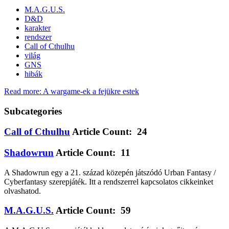
M.A.G.U.S.
D&D
karakter
rendszer
Call of Cthulhu
világ
GNS
hibák
Read more: A wargame-ek a fejükre estek
Subcategories
Call of Cthulhu
Article Count: 24
Shadowrun
Article Count: 11
A Shadowrun egy a 21. század közepén játszódó Urban Fantasy /
Cyberfantasy szerepjáték. Itt a rendszerrel kapcsolatos cikkeinket
olvashatod.
M.A.G.U.S.
Article Count: 59