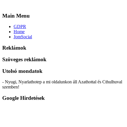
Main Menu
GDPR
Home
JomSocial
Reklámok
Szöveges reklámok
Utolsó mondatok
- Nyugi, Nyarlathotep a mi oldalunkon áll Azathottal és Cthulhuval
szemben!
Google Hirdetések