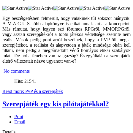
Egy beszélgetésben felmerült, hogy valakinek túl sokszor hiányzik.
A M.A.G.U.S. több alapkönyve is etikátlannak tartja a koncepciót.
Más rámutat, hogy legyen szó fórumos RPGről, MMORPGről,
vagy asztali szerepjátékról a többi játékos védettsége szerinte nem
reális. Mások pedig pont arról beszélnek, hogy a PVP öli meg a
szerepjátékot, a realitást és alapvetően a játék minősége okán kell
tiltani, nem pedig a megtámadottt védő homáyos etikai szabályok
miatt. De hol a fenében van az igazság? És egyáltalán a szerepjáték
eltérő változatait nézve ugyanott van-e?
No comments
Hits: 21541
Read more: PvP és a szerepjáték
Szerepjáték egy kis pilótajátékkal?
Print
Email
Details