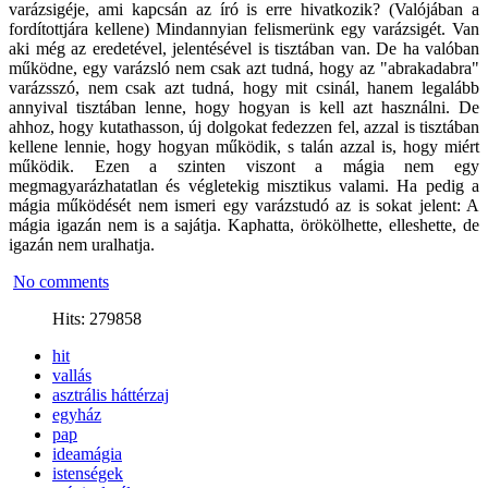
varázsigéje, ami kapcsán az író is erre hivatkozik? (Valójában a
fordítottjára kellene) Mindannyian felismerünk egy varázsigét. Van
aki még az eredetével, jelentésével is tisztában van. De ha valóban
működne, egy varázsló nem csak azt tudná, hogy az "abrakadabra"
varázsszó, nem csak azt tudná, hogy mit csinál, hanem legalább
annyival tisztában lenne, hogy hogyan is kell azt használni. De
ahhoz, hogy kutathasson, új dolgokat fedezzen fel, azzal is tisztában
kellene lennie, hogy hogyan működik, s talán azzal is, hogy miért
működik. Ezen a szinten viszont a mágia nem egy
megmagyarázhatatlan és végletekig misztikus valami. Ha pedig a
mágia működését nem ismeri egy varázstudó az is sokat jelent: A
mágia igazán nem is a sajátja. Kaphatta, örökölhette, elleshette, de
igazán nem uralhatja.
No comments
Hits: 279858
hit
vallás
asztrális háttérzaj
egyház
pap
ideamágia
istenségek