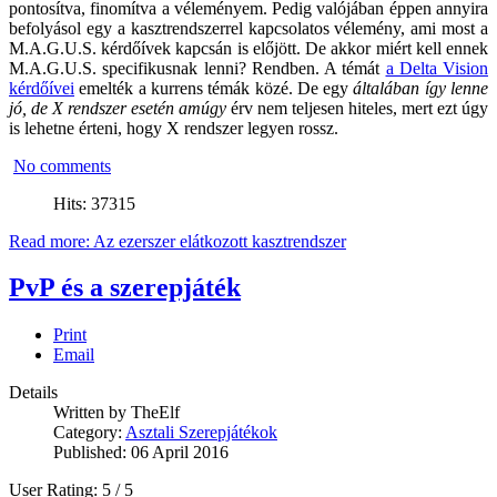
pontosítva, finomítva a véleményem. Pedig valójában éppen annyira
befolyásol egy a kasztrendszerrel kapcsolatos vélemény, ami most a
M.A.G.U.S. kérdőívek kapcsán is előjött. De akkor miért kell ennek
M.A.G.U.S. specifikusnak lenni? Rendben. A témát
a Delta Vision
kérdőívei
emelték a kurrens témák közé. De egy
általában így lenne
jó, de X rendszer esetén amúgy
érv nem teljesen hiteles, mert ezt úgy
is lehetne érteni, hogy X rendszer legyen rossz.
No comments
Hits: 37315
Read more: Az ezerszer elátkozott kasztrendszer
PvP és a szerepjáték
Print
Email
Details
Written by
TheElf
Category:
Asztali Szerepjátékok
Published: 06 April 2016
User Rating:
5
/
5