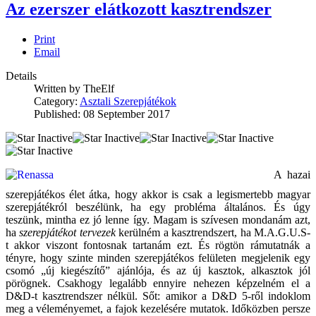
Az ezerszer elátkozott kasztrendszer
Print
Email
Details
Written by
TheElf
Category:
Asztali Szerepjátékok
Published: 08 September 2017
A hazai
szerepjátékos élet átka, hogy akkor is csak a legismertebb magyar
szerepjátékról beszélünk, ha egy probléma általános. És úgy
teszünk, mintha ez jó lenne így. Magam is szívesen mondanám azt,
ha
szerepjátékot tervezek
kerülném a kasztrendszert, ha M.A.G.U.S-
t akkor viszont fontosnak tartanám ezt. És rögtön rámutatnák a
tényre, hogy szinte minden szerepjátékos felületen megjelenik egy
csomó „új kiegészítő” ajánlója, és az új kasztok, alkasztok jól
pörögnek. Csakhogy legalább ennyire nehezen képzelném el a
D&D-t kasztrendszer nélkül. Sőt: amikor a D&D 5-ről indoklom
meg a véleményemet, a fajok kezelésére mutatok. Időközben persze