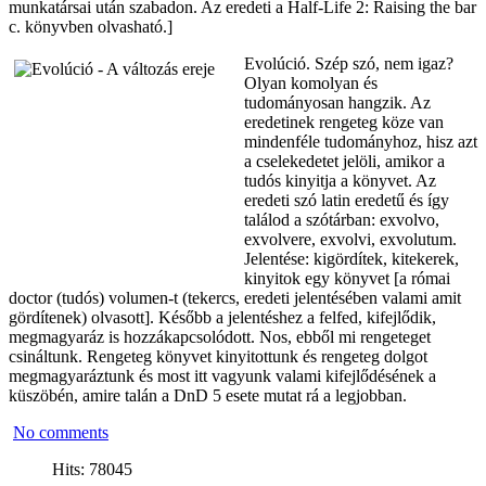
munkatársai után szabadon. Az eredeti a Half-Life 2: Raising the bar
c. könyvben olvasható.]
Evolúció. Szép szó, nem igaz?
Olyan komolyan és
tudományosan hangzik. Az
eredetinek rengeteg köze van
mindenféle tudományhoz, hisz azt
a cselekedetet jelöli, amikor a
tudós kinyitja a könyvet. Az
eredeti szó latin eredetű és így
találod a szótárban: exvolvo,
exvolvere, exvolvi, exvolutum.
Jelentése: kigördítek, kitekerek,
kinyitok egy könyvet [a római
doctor (tudós) volumen-t (tekercs, eredeti jelentésében valami amit
gördítenek) olvasott]. Később a jelentéshez a felfed, kifejlődik,
megmagyaráz is hozzákapcsolódott. Nos, ebből mi rengeteget
csináltunk. Rengeteg könyvet kinyitottunk és rengeteg dolgot
megmagyaráztunk és most itt vagyunk valami kifejlődésének a
küszöbén, amire talán a DnD 5 esete mutat rá a legjobban.
No comments
Hits: 78045