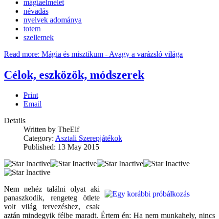
mágiaelmélet
névadás
nyelvek adománya
totem
szellemek
Read more: Mágia és misztikum - Avagy a varázsló világa
Célok, eszközök, módszerek
Print
Email
Details
Written by
TheElf
Category:
Asztali Szerepjátékok
Published: 13 May 2015
Nem nehéz találni olyat aki
panaszkodik, rengeteg ötlete
volt világ tervezéshez, csak
aztán mindegyik félbe maradt. Értem én: Ha nem munkahely, nincs