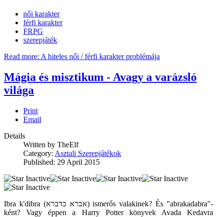
női karakter
férfi karakter
FRPG
szerepjáték
Read more: A hiteles női / férfi karakter problémája
Mágia és misztikum - Avagy a varázsló
világa
Print
Email
Details
Written by
TheElf
Category:
Asztali Szerepjátékok
Published: 29 April 2015
Ibra k'dibra (אברא כדברא) ismerős valakinek? És "abrakadabra"-
ként? Vagy éppen a Harry Potter könyvek Avada Kedavra