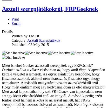
Asztali szerepjátékokról, FRPGseknek
Print
Email
Details
Written by
TheElf
Category:
Asztali Szerepjátékok
Published: 03 May 2015
Miért is lehet érdekes az asztali szerepjáték egy FRPGsnek?
Őszintén szólva a válasz elsősorban az, hogy
attól függ.
Alapvetően
kétféle végletet is ismerek. Az egyik ajánlat úgy kezdődne, hogy
játszhatsz azokkal, akikkel nem akarssz, és játszhatsz úgy, ahogy
nem akarsz. A második magyarázat viszont az eszközökről szól.
Hogy miért említem meg egy kedvcsinálóban az első magyarázatot?
Mert azzal kapcsolatban oly sok FRPGsnek van tapasztalata, nem
árt egy kicsit elhatárolódni ettől az iránytól. A második pedig azért
fontos, mert ha nem is kötsz ki az asztal mellett, hát FRPG
szempontból is hasznos elolvasni az ismertetőt. Nem fogok viszont