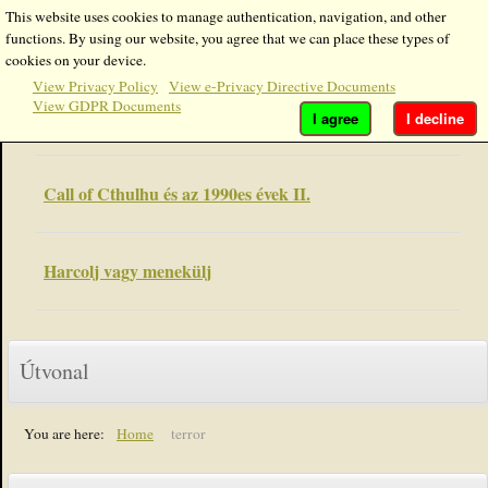
This website uses cookies to manage authentication, navigation, and other
functions. By using our website, you agree that we can place these types of
Enter Part of Title
Display #
cookies on your device.
View Privacy Policy
View e-Privacy Directive Documents
View GDPR Documents
A wargame-ek a fejükre estek
I agree
I decline
Call of Cthulhu és az 1990es évek II.
Harcolj vagy menekülj
Útvonal
You are here:
Home
terror