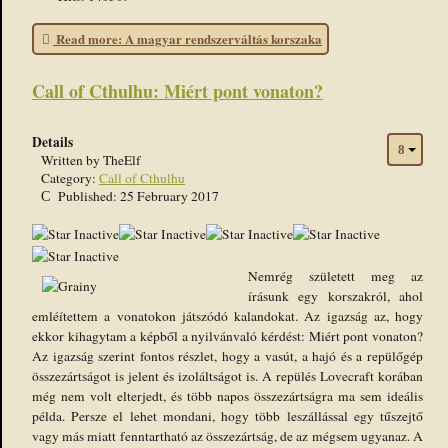
Read more: A magyar rendszerváltás korszaka
Call of Cthulhu: Miért pont vonaton?
Details
Written by
TheElf
Category:
Call of Cthulhu
Published: 25 February 2017
Nemrég született meg az
írásunk egy korszakról, ahol
emléítettem a vonatokon játszódó kalandokat. Az igazság az, hogy
ekkor kihagytam a képből a nyilvánvaló kérdést: Miért pont vonaton?
Az igazság szerint fontos részlet, hogy a vasút, a hajó és a repülőgép
összezártságot is jelent és izoláltságot is. A repülés Lovecraft korában
még nem volt elterjedt, és több napos összezártságra ma sem ideális
példa. Persze el lehet mondani, hogy több leszállással egy tűszejtő
vagy más miatt fenntartható az összezártság, de az mégsem ugyanaz. A