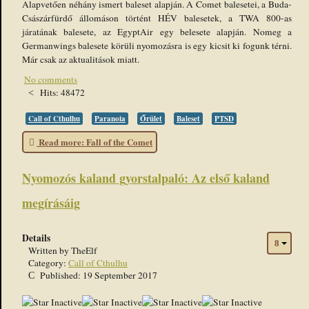
Alapvetően néhány ismert baleset alapján. A Comet balesetei, a Buda-
Császárfürdő állomáson történt HÉV balesetek, a TWA 800-as
járatának balesete, az EgyptAir egy belesete alapján. Nomeg a
Germanwings balesete körüli nyomozásra is egy kicsit ki fogunk térni.
Már csak az aktualitások miatt.
No comments
Hits: 48472
Call of Cthulhu
Paranoia
Őrület
Baleset
PTSD
Read more: Fall of the Comet
Nyomozós kaland gyorstalpaló: Az első kaland
megírásáig
Details
Written by
TheElf
Category:
Call of Cthulhu
Published: 19 September 2017