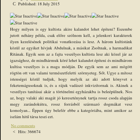
Published: 18 July 2015
Hogy milyen is egy kultista akire kalandot lehet építeni? Eszembe
jutott néhány példa, csak előre szólnom kell, a jelenkori karakterek
ilyen kezelésének politikai vonatkozása is lesz. A három kultistánk
közül az egyiket hívjuk Abdulnak, a másikat Zsoltnak, a harmadikat
Ritának. Egyik sem az a fajta veszélyes kultista lesz aki közel jár az
igazsághoz, de mindhármuk köré lehet kalandot építeni és mindhárom
kultisa veszélyes is a maga módján. De egyik sem az ami mögött
rögtön ott van valami természetfeletti szörnyeteg. Sőt. Ugye a mítosz
istenségei közül tudjuk, hogy melyik az aki adott könyvet a
feketemágusoknak is, és a rájuk vadászó inkvizítornak is. Akinek a
veszélyes tanításai akár a történelmi egyházakba is beleépülnek. Nos
az, hogy valaki aki magát jó kereszténynek tartja rossz csoda alapján
megy zarándokútra, rossz forrásból származó dogmákat vesz
komolyan... Éppen úgy belefér ebbe a kategóriába, mint amikor az
iszlám hitű társa teszi ezt.
No comments
Hits: 366674