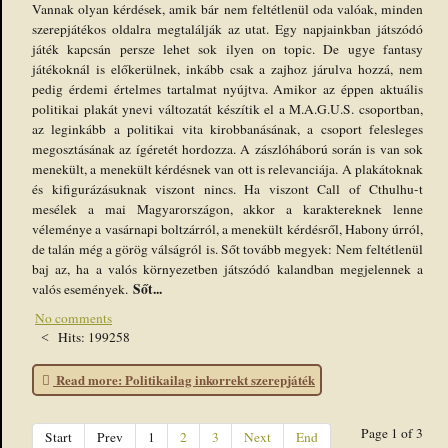
Vannak olyan kérdések, amik bár nem feltétlenül oda valóak, minden
szerepjátékos oldalra megtalálják az utat. Egy napjainkban játszódó
játék kapcsán persze lehet sok ilyen on topic. De ugye fantasy
játékoknál is előkerülnek, inkább csak a zajhoz járulva hozzá, nem
pedig érdemi értelmes tartalmat nyújtva. Amikor az éppen aktuális
politikai plakát ynevi változatát készítik el a M.A.G.U.S. csoportban,
az leginkább a politikai vita kirobbanásának, a csoport felesleges
megosztásának az ígéretét hordozza. A zászlóháború során is van sok
menekült, a menekült kérdésnek van ott is relevanciája. A plakátoknak
és kifigurázásuknak viszont nincs. Ha viszont Call of Cthulhu-t
mesélek a mai Magyarországon, akkor a karaktereknek lenne
véleménye a vasárnapi boltzárról, a menekült kérdésről, Habony úrról,
de talán még a görög válságról is. Sőt tovább megyek: Nem feltétlenül
baj az, ha a valós környezetben játszódó kalandban megjelennek a
Sőt...
valós események.
No comments
Hits: 199258
Read more: Politikailag inkorrekt szerepjáték
Page 1 of 3
Start
Prev
1
2
3
Next
End