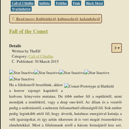
Call of Cthulhu
kultista
Politika
Punk
Black Metal
Nyarlathotep
Read more: Kultistákról, kultuszokról, kalandokról
Fall of the Comet
Details
Written by
TheElf
Category:
Call of Cthulhu
Published: 30 March 2015
Ha a félelemről beszélünk, akkor
a horror rajongó kapásból a
kedvenc könyveire mutatna. De több ember fél a repüléstől, mint
mondjuk a zombiktól, vagy a deep one-któl. Az állam és a vezetői
pedig a szabotázstól, a nehezen felismerhető ellenségtől fél. Sok ember
pedig leginkább attól fél, hogy átverik, hatalmas energiával kutatja a
vélt igazságokat, és így aztán sikeresen át is veri magát összeesküvés
elméletekkel. Most a félelemnek erről a három formájáról lesz szó.