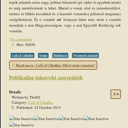
hajók jelentős része nagy, jobban felszerelt (pl. rádió és egyebek miatt)
és még mentőcsónak is lehet. Marad a vonat, első és másodosztályú,
termes és fülkés kocsikkal és a hasonló vonatokra jellemző megannyi
ott
szolgáltatással. És a vonatút
könnyen lehet más, mint a vonatút
mondjuk a mai Magyarországon, vagy a mai Egyesült Királyság sok
vonalán.
No comments
Hits: 50850
Call of Cthulhu
Vonat
Hálókocsi
Nyomozós kaland
Read more: Call of Cthulhu: Miért pont vonaton?
Politikailag inkorrekt szerepjáték
Details
Written by
TheElf
Category:
Call of Cthulhu
Published: 22 October 2015