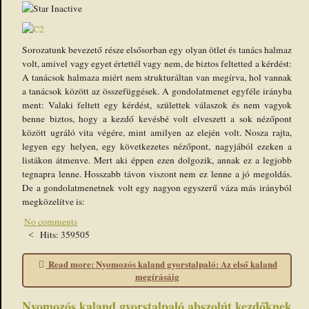
Sorozatunk bevezető része elsősorban egy olyan ötlet és tanács halmaz
volt, amivel vagy egyet értettél vagy nem, de biztos feltetted a kérdést:
A tanácsok halmaza miért nem strukturáltan van megírva, hol vannak
a tanácsok között az összefüggések. A gondolatmenet egyféle irányba
ment: Valaki feltett egy kérdést, születtek válaszok és nem vagyok
benne biztos, hogy a kezdő kevésbé volt elveszett a sok nézőpont
között ugráló vita végére, mint amilyen az elején volt. Nosza rajta,
legyen egy helyen, egy következetes nézőpont, nagyjából ezeken a
listákon átmenve. Mert aki éppen ezen dolgozik, annak ez a legjobb
tegnapra lenne. Hosszabb távon viszont nem ez lenne a jó megoldás.
De a gondolatmenetnek volt egy nagyon egyszerű váza más irányból
megközelítve is:
No comments
Hits: 359505
Read more: Nyomozós kaland gyorstalpaló: Az első kaland
megírásáig
Nyomozós kaland gyorstalpaló abszolút kezdőknek