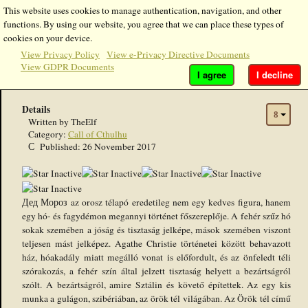
This website uses cookies to manage authentication, navigation, and other
functions. By using our website, you agree that we can place these types of
Call of Cthulhu
cookies on your device.
View Privacy Policy
View e-Privacy Directive Documents
View GDPR Documents
Fehér hó, Дед Мороз és egyéb rémségek
I agree
I decline
Details
Written by
TheElf
Category:
Call of Cthulhu
Published: 26 November 2017
Дед Мороз az orosz télapó eredetileg nem egy kedves figura, hanem
egy hó- és fagydémon megannyi történet főszereplője. A fehér szűz hó
sokak szemében a jóság és tisztaság jelképe, mások szemében viszont
teljesen mást jelképez. Agathe Christie történetei között behavazott
ház, hóakadály miatt megálló vonat is előfordult, és az önfeledt téli
szórakozás, a fehér szín által jelzett tisztaság helyett a bezártságról
szólt. A bezártságról, amire Sztálin és követő építettek. Az egy kis
munka a gulágon, szibériában, az örök tél világában. Az Örök tél című