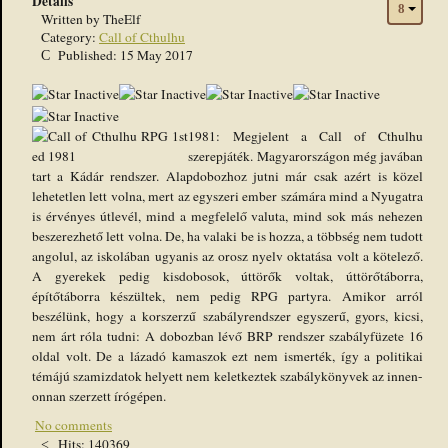
Details
Written by
TheElf
Category:
Call of Cthulhu
Published: 15 May 2017
1981: Megjelent a Call of Cthulhu
szerepjáték. Magyarországon még javában
tart a Kádár rendszer. Alapdobozhoz jutni már csak azért is közel
lehetetlen lett volna, mert az egyszeri ember számára mind a Nyugatra
is érvényes útlevél, mind a megfelelő valuta, mind sok más nehezen
beszerezhető lett volna. De, ha valaki be is hozza, a többség nem tudott
angolul, az iskolában ugyanis az orosz nyelv oktatása volt a kötelező.
A gyerekek pedig kisdobosok, úttörők voltak, úttörőtáborra,
építőtáborra készültek, nem pedig RPG partyra. Amikor arról
beszélünk, hogy a korszerzű szabályrendszer egyszerű, gyors, kicsi,
nem árt róla tudni: A dobozban lévő BRP rendszer szabályfüzete 16
oldal volt. De a lázadó kamaszok ezt nem ismerték, így a politikai
témájú szamizdatok helyett nem keletkeztek szabálykönyvek az innen-
onnan szerzett írógépen.
No comments
Hits: 140369