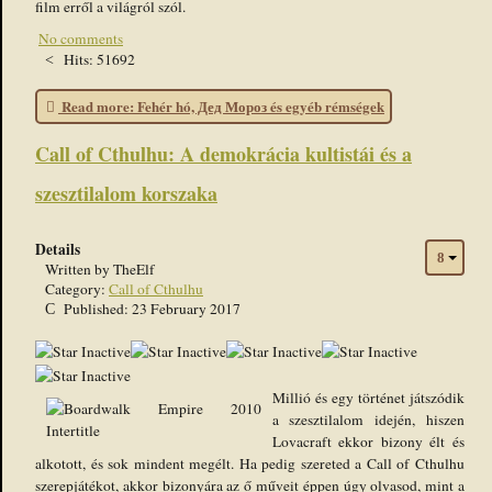
film erről a világról szól.
No comments
Hits: 51692
Read more: Fehér hó, Дед Мороз és egyéb rémségek
Call of Cthulhu: A demokrácia kultistái és a
szesztilalom korszaka
Details
Written by
TheElf
Category:
Call of Cthulhu
Published: 23 February 2017
Millió és egy történet játszódik
a szesztilalom idején, hiszen
Lovacraft ekkor bizony élt és
alkotott, és sok mindent megélt. Ha pedig szereted a Call of Cthulhu
szerepjátékot, akkor bizonyára az ő műveit éppen úgy olvasod, mint a