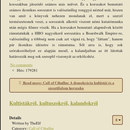
korszakban játszódó számos más művet. És a korszakot bemutató
számos ikonikus sorozatot is valószínűleg ronggyá nézted már, hiszen
van amit a könyvek nehezen mondanak el, mert a szerző
természetesnek veszi, a sorozatok alkotói viszont némi kutatómunka
után mégis filmre viszik. Ha a korszakot bemutató alapművek között
rámutatnkák a HBO nagysikerű sorozatára a Boardwalk Empire-re,
valószínűleg a többség nem csak azt vágná rá, hogy "láttam", hanem
pár ikonikus idézetre is rámutatna. Sőt arra is, hogy sok
szórakozóhelyet ez alapján mesél, a kalandjaiban az itt látottak
határozzák meg sok szereplő viszonyát az erkölcshöz.
No comments
Hits: 179281
Read more: Call of Cthulhu: A demokrácia kultistái és a
szesztilalom korszaka
Kultistákról, kultuszokról, kalandokról
Details
Written by
TheElf
Category:
Call of Cthulhu