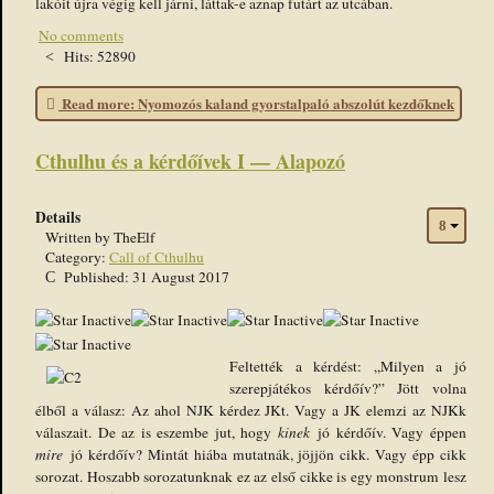
lakóit újra végig kell járni, láttak-e aznap futárt az utcában.
No comments
Hits: 52890
Read more: Nyomozós kaland gyorstalpaló abszolút kezdőknek
Cthulhu és a kérdőívek I — Alapozó
Details
Written by
TheElf
Category:
Call of Cthulhu
Published: 31 August 2017
Feltették a kérdést: „Milyen a jó
szerepjátékos kérdőív?” Jött volna
élből a válasz: Az ahol NJK kérdez JKt. Vagy a JK elemzi az NJKk
válaszait. De az is eszembe jut, hogy
kinek
jó kérdőív. Vagy éppen
mire
jó kérdőív? Mintát hiába mutatnák, jöjjön cikk. Vagy épp cikk
sorozat. Hoszabb sorozatunknak ez az első cikke is egy monstrum lesz