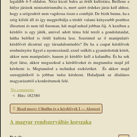
legalább 4-5 oldalon. Nézz kicsit balra az őrült kultistára. Beillene a
hülye járások minisztériumába is, mert azért érdekes járás kell ahhoz,
hogy a szögesdrót nem vagdossa össze a combját. De bízik benne, ha a
szög kifelé áll és így megpróbálja a térdét valami kényesebb ponthoz
illeszteni és nem túl finoman, hát majd neked jobban fáj. A kezében a
kérdőív is egy játék, amivel adott téma felé tereli a gondolataidat,
hátha belőled is őrült kultista lesz. Szerinted az ő manipulatív
kérdőívét dícsérné egy társadalomtudós? De ha a csapat kérdőívek
eredményére figyel a nyomozásnál, ezzel szűkíti a gyanúsítottak körét,
akkor nem manipulatív, hanem jó kérdőív kell a kalandba. És ha sok
ilyet látsz, akkor megszokod a kérdőíveket és megtanulsz majd jól
kérdezni is. Megtanulod a technikai eszközöket. És akkor majd
szerepjátékról is jobban tudsz kérdezni. Haladjunk az általános
magyarázattól a konkrétumok felé.
No comments
Hits: 182380
Read more: Cthulhu és a kérdőívek I — Alapozó
A magyar rendszerváltás korszaka