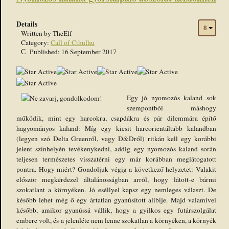
Details
Written by
TheElf
Category:
Call of Cthulhu
Published: 16 September 2017
User
Rating:
5
/
5
Egy jó nyomozós kaland sok
szempontból máshogy
működik, mint egy harcokra, csapdákra és pár dilemmára építő
hagyományos kaland: Míg egy kicsit harcorientáltabb kalandban
(legyen szó Delta Greenről, vagy D&Dről) ritkán kell egy korábbi
jelent színhelyén tevékenykedni, addig egy nyomozós kaland során
teljesen természetes visszatérni egy már korábban meglátogatott
pontra. Hogy miért? Gondoljuk végig a következő helyzetet: Valakit
először megkérdezel általánosságban arról, hogy látott-e bármi
szokatlant a környéken. Jó eséllyel kapsz egy nemleges választ. De
később lehet még ő egy ártatlan gyanúsított alibije. Majd valamivel
később, amikor gyanússá vállik, hogy a gyilkos egy futárszolgálat
embere volt, és a jelenléte nem lenne szokatlan a környéken, a környék