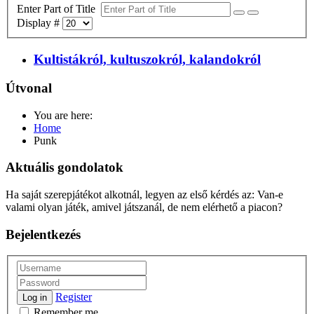
Enter Part of Title
Display #
Kultistákról, kultuszokról, kalandokról
Útvonal
You are here:
Home
Punk
Aktuális gondolatok
Ha saját szerepjátékot alkotnál, legyen az első kérdés az: Van-e
valami olyan játék, amivel játszanál, de nem elérhető a piacon?
Bejelentkezés
Register
Log in
Remember me