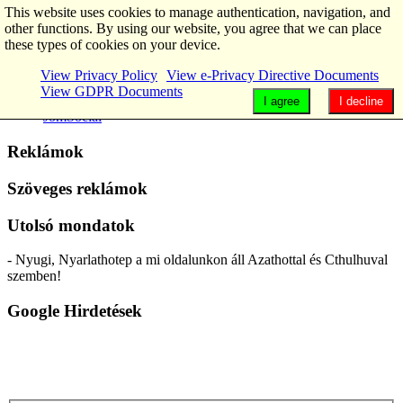
This website uses cookies to manage authentication, navigation, and
other functions. By using our website, you agree that we can place
these types of cookies on your device.
Main Menu
View Privacy Policy
View e-Privacy Directive Documents
GDPR
View GDPR Documents
Home
I agree
I decline
JomSocial
Reklámok
Szöveges reklámok
Utolsó mondatok
- Nyugi, Nyarlathotep a mi oldalunkon áll Azathottal és Cthulhuval
szemben!
Google Hirdetések