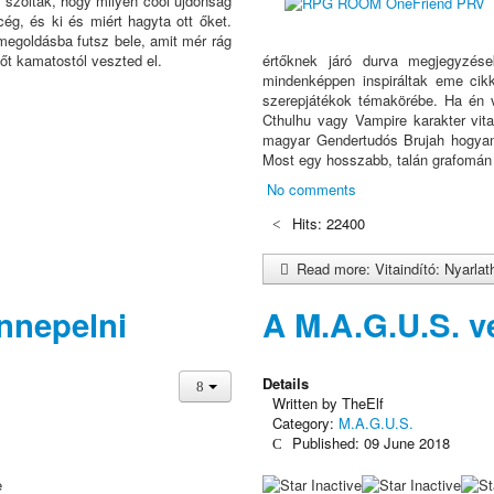
l szóltak, hogy milyen cool újdonság
ég, és ki és miért hagyta ott őket.
megoldásba futsz bele, amit mér rág
dőt kamatostól veszted el.
értőknek járó durva megjegyzése
mindenképpen inspiráltak eme cik
szerepjátékok témakörébe. Ha én v
Cthulhu vagy Vampire karakter vita
magyar Gendertudós Brujah hogyan 
Most egy hosszabb, talán grafomán í
No comments
Hits: 22400
Read more: Vitaindító: Nyarlat
nnepelni
A M.A.G.U.S. v
Details
Written by
TheElf
Category:
M.A.G.U.S.
Published: 09 June 2018