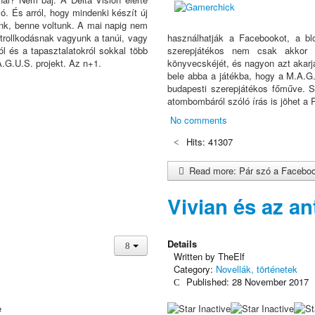
. És arról, hogy mindenki készít új
nk, benne voltunk. A mai napig nem
s trollkodásnak vagyunk a tanúi, vagy
használhatják a Facebookot, a bl
ól és a tapasztalatokról sokkal több
szerepjátékos nem csak akkor ta
A.G.U.S. projekt. Az n+1.
könyvecskéjét, és nagyon azt akarj
bele abba a játékba, hogy a M.A.G.
budapesti szerepjátékos főműve. 
atombombáról szóló írás is jöhet a 
No comments
Hits: 41307
Read more: Pár szó a Faceboo
Vivian és az a
Details
Written by
TheElf
Category:
Novellák, történetek
Published: 28 November 2017