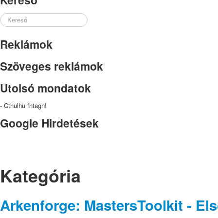
Search
...
Reklámok
Szöveges reklámok
Utolsó mondatok
- Cthulhu fhtagn!
Google Hirdetések
Kategória
Arkenforge: MastersToolkit - E