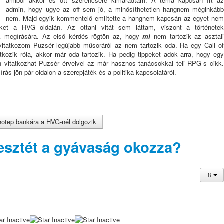
amiből akkor és ott szerencsére kimaradtam. A téma kapcsán írt az
admin, hogy ugye az off sem jó, a minősíthetetlen hangnem méginkább
nem. Majd egyik kommentelő említette a hangnem kapcsán az egyet nem
ket a HVG oldalán. Az ottani vitát sem láttam, viszont a történetek
k megírására. Az első kérdés rögtön az, hogy
mi
nem tartozik az asztali
itatkozom Puzsér legújabb műsoráról az nem tartozik oda. Ha egy Call of
tkozik róla, akkor már oda tartozik. Ha pedig tippeket adok arra, hogy egy
vitatkozhat Puzsér érveivel az már hasznos tanácsokkal teli RPG-s cikk.
rás jön pár oldalon a szerepjáték és a politika kapcsolatáról.
hotep bankára a HVG-nél dolgozik
esztét a gyávaság okozza?