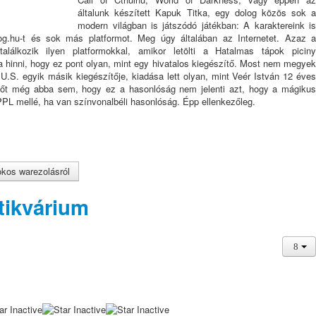
általunk készített Kapuk Titka, egy dolog közös sok a
modern világban is játszódó játékban: A karaktereink is
og.hu-t és sok más platformot. Meg úgy általában az Internetet. Azaz a
lálkozik ilyen platformokkal, amikor letölti a Hatalmas tápok piciny
a hinni, hogy ez pont olyan, mint egy hivatalos kiegészítő. Most nem megyek
U.S. egyik másik kiegészítője, kiadása lett olyan, mint Veér István 12 éves
Sőt még abba sem, hogy ez a hasonlóság nem jelenti azt, hogy a mágikus
PPL mellé, ha van színvonalbéli hasonlóság. Épp ellenkezőleg.
kos warezolásról
ntikvárium