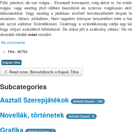
Föld, jelenkor, de van mágia... Elcsépelt koncepció, még akkor is, ha mód
mágia,
vagy esetleg jövő időben beszélünk és számos mágikusan aktív
időszakokkal. Vagy esetleg a játékban említett természetfeletti lények b
olvastam, láttam, próbáltam. Nem tagadom könnyen tenyereltem bele a has
aki azzal vádolna: Szándékosan. Csakhogy a szándékosság vádja egy ké
hogy milyen szándékot feltételezel. De utána jött a szabvány válasz: Ha nem
okosabb inkább
mást
csinálni.
No comments
Hits: 46754
Kapuk titka
Read more: Bemutatkozik a Kapuk Titka
Subcategories
Asztali Szerepjátékok
Article Count: 144
Novellák, történetek
Article Count: 9
Grafika
Article Count: 7