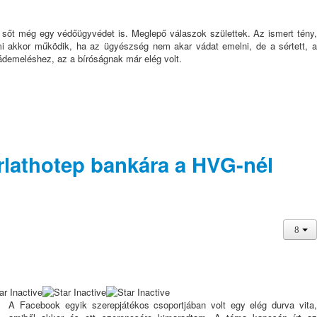
, sőt még egy védőügyvédet is. Meglepő válaszok születtek. Az ismert tény,
 akkor működik, ha az ügyészség nem akar vádat emelni, de a sértett, a
vádemeléshez, az a bíróságnak már elég volt.
arlathotep bankára a HVG-nél
A Facebook egyik szerepjátékos csoportjában volt egy elég durva vita,