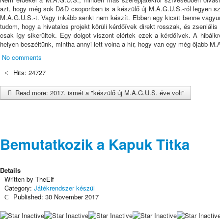
azt, hogy még sok D&D csoportban is a készülő új M.A.G.U.S.-ról legyen szó
M.A.G.U.S.-t. Vagy inkább senki nem készít. Ebben egy kicsit benne vagyu
tudom, hogy a hivatalos projekt körüli kérdőívek direkt rosszak, és zseniáli
csak így sikerültek. Egy dolgot viszont elértek ezek a kérdőívek. A hibáikr
helyen beszéltünk, mintha annyi lett volna a hír, hogy van egy még őjabb M.
No comments
Hits: 24727
Read more: 2017. ismét a "készülő új M.A.G.U.S. éve volt"
Bemutatkozik a Kapuk Titka
Details
Written by
TheElf
Category:
Játékrendszer készül
Published: 30 November 2017