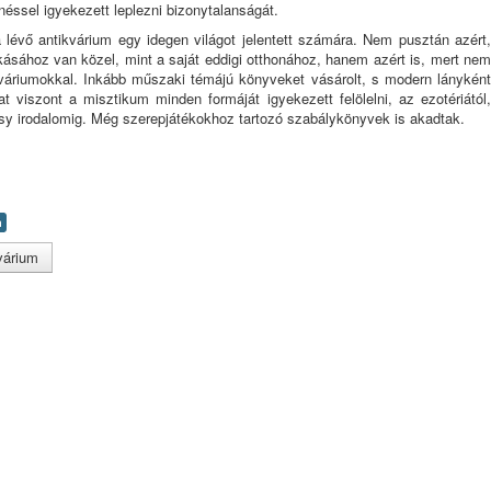
néssel igyekezett leplezni bizonytalanságát.
a lévő antikvárium egy idegen világot jelentett számára. Nem pusztán azért,
kásához van közel, mint a saját eddigi otthonához, hanem azért is, mert nem
kváriumokkal. Inkább műszaki témájú könyveket vásárolt, s modern lányként
at viszont a misztikum minden formáját igyekezett felölelni, az ezotériától,
y irodalomig. Még szerepjátékokhoz tartozó szabálykönyvek is akadtak.
n
várium