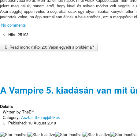
perspektívába kerül. Mert az elmúlt napok hírei velük kapcsolatban nem arró
jelent meg náluk, hanem arról, hogy kivel és milyen módon volt seggfej a c
Akár seggfej éppen veled a cég, akár csak egy olyan hibába, kényelmetlen 
javítottak volna, ha épp normálisan állnak a bejelentőhöz, ezt a megspórolt i
No comments
Hits: 25193
Read more: (t)Roll20: Vajon egyedi a probléma?
A Vampire 5. kiadásán van mit ü
Details
Written by
TheElf
Category:
Asztali Szerepjátékok
Published: 10 August 2018