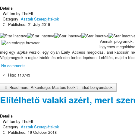
Details
Written by
TheElf
Category:
Asztali Szerepjátékok
Published: 21 July 2019
Vannak programok, 
ingyenes megoldások
még egy
alpha
verzió, egy olyan Early Access megoldás, ami kapcsán megle
Végigmegyek a regisztráción és minden fontos lépésen. Letöltés, majd a fris
No comments
Hits: 110743
Read more: Arkenforge: MastersToolkit - Első benyomások
Elítélhető valaki azért, mert sz
Details
Written by
TheElf
Category:
Asztali Szerepjátékok
Published: 19 October 2018