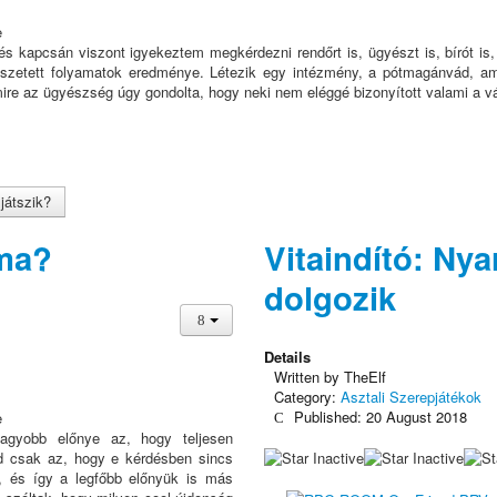
és kapcsán viszont igyekeztem megkérdezni rendőrt is, ügyészt is, bírót is
etett folyamatok eredménye. Létezik egy intézmény, a pótmagánvád, ami
mire az ügyészség úgy gondolta, hogy neki nem eléggé bizonyított valami a 
játszik?
éma?
Vitaindító: Ny
dolgozik
Details
Written by
TheElf
Category:
Asztali Szerepjátékok
Published: 20 August 2018
agyobb előnye az, hogy teljesen
d csak az, hogy e kérdésben sincs
t, és így a legfőbb előnyük is más