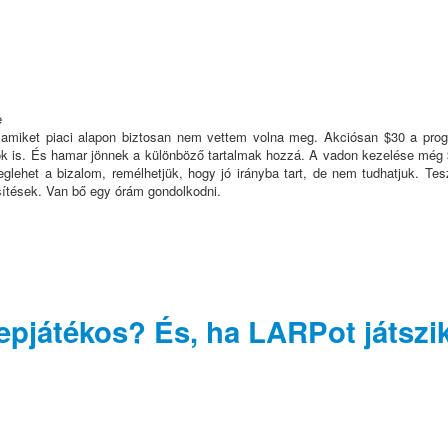
amiket piaci alapon biztosan nem vettem volna meg. Akciósan $30 a prog
 is. És hamar jönnek a különböző tartalmak hozzá. A vadon kezelése még $2
het a bizalom, remélhetjük, hogy jó irányba tart, de nem tudhatjuk. Teszte
sítések. Van bő egy órám gondolkodni.
erepjátékos? És, ha LARPot játszi