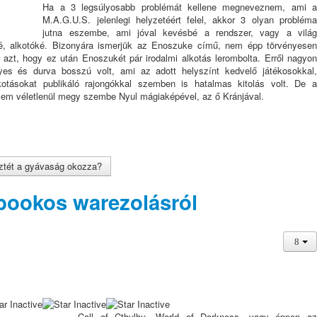
Ha a 3 legsúlyosabb problémát kellene megneveznem, ami a
M.A.G.U.S. jelenlegi helyzetéért felel, akkor 3 olyan probléma
jutna eszembe, ami jóval kevésbé a rendszer, vagy a világ
óé, alkotóké. Bizonyára ismerjük az Enoszuke című, nem épp törvényesen
s azt, hogy ez után Enoszukét pár irodalmi alkotás lerombolta. Erről nagyon
es és durva bosszú volt, ami az adott helyszínt kedvelő játékosokkal,
otásokat publikáló rajongókkal szemben is hatalmas kitolás volt. De a
em véletlenül megy szembe Nyul mágiaképével, az ő Kránjával.
ztét a gyávaság okozza?
bookos warezolásról
Call of Cthulhu, World of Darkness, vagy éppen az