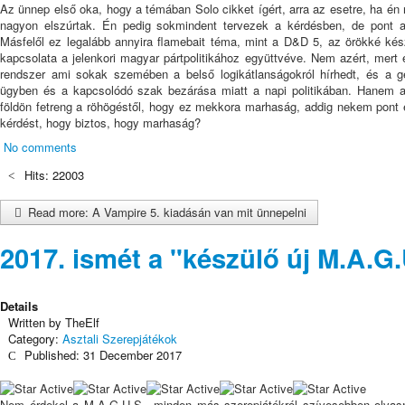
Az ünnep első oka, hogy a témában Solo cikket ígért, arra az esetre, ha én n
nagyon elszúrtak. Én pedig sokmindent tervezek a kérdésben, de pont azt
Másfelől ez legalább annyira flamebait téma, mint a D&D 5, az örökké kés
kapcsolata a jelenkori magyar pártpolitikához együttvéve. Nem azért, mert 
rendszer ami sokak szemében a belső logikátlanságokról hírhedt, és a g
ügyben és a kapcsolódó szak bezárása miatt a napi politikában. Hanem a
földön fetreng a röhögéstől, hogy ez mekkora marhaság, addig nekem pont e
kérdést, hogy biztos, hogy marhaság?
No comments
Hits: 22003
Read more: A Vampire 5. kiadásán van mit ünnepelni
2017. ismét a "készülő új M.A.G.
Details
Written by
TheElf
Category:
Asztali Szerepjátékok
Published: 31 December 2017
User
Rating:
5
/
5
Nem érdekel a M.A.G.U.S., minden más szerepjátékról szívesebben olvasn