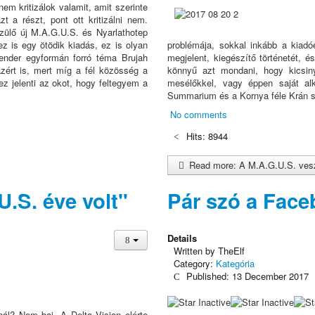
em kritizálok valamit, amit szerinte
 a részt, pont ott kritizálni nem.
zülő új M.A.G.U.S. és Nyarlathotep
ez is egy ötödik kiadás, ez is olyan
problémája, sokkal inkább a kiad
ender egyformán forró téma Brujah
megjelent, kiegészítő történetét, é
zért is, mert míg a fél közösség a
könnyű azt mondani, hogy kicsiny
z jelenti az okot, hogy feltegyem a
mesélőkkel, vagy éppen saját alk
Summarium és a Kornya féle Krán s
No comments
Hits: 8944
Read more: A M.A.G.U.S. ves
U.S. éve volt"
Pár szó a Face
Details
Written by
TheElf
Category:
Kategória
Published: 13 December 2017
ál? Nem baj. A Delta Vision elérte