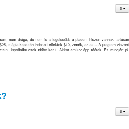
ram, nem drága, de nem is a legolcsóbb a piacon, hiszen vannak tartósan
5, mágia kapcsán indokolt effektek $10, zenék, ez az... A program viszont
lni, kipróbálni csak időbe kerül. Akkor amikor épp ráérek. Ez mindjárt jó
k?