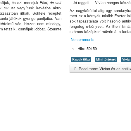
osítjuk, és azt mondjuk
Föld, de volt
– Jó reggelt! – Vivian hangos köszö
 ciklust vegyítünk kevésbé aktív
Az nagykörúttól alíg egy saroknyir
orzasztóan ritkák. Sokféle receptet
mert ez a környék inkább Eszter la
onló játékok gyenge pontjaiba. Van
sok tapasztalata volt hasonló anti
tértelmű vád, hiszen nem mindegy,
rengeteg e-könyvet. Az itteni kínál
 tetszik, csináljak jobbat. Szerinte
számos középkori művön át a fantas
No comments
Hits: 50159
Kapuk titka
Mini történet
Vivia
Read more: Vivian és az antik