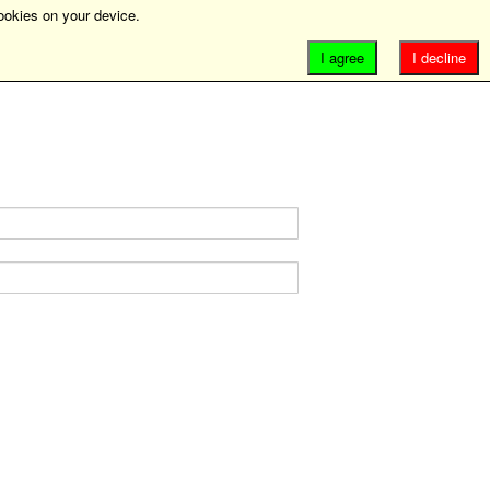
ookies on your device.
I agree
I decline