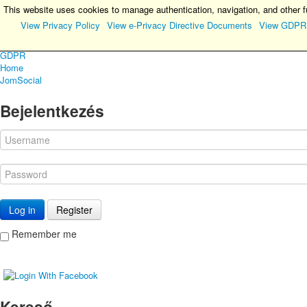
This website uses cookies to manage authentication, navigation, and other f
View Privacy Policy
View e-Privacy Directive Documents
View GDPR
Main Menu
GDPR
Home
JomSocial
Bejelentkezés
Log in
Register
Remember me
Kereső