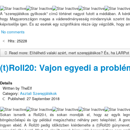
A "szerepjátékos gyilkosok" című történet nagyot futott a médiában. A kérd
hogy Magyarországon magas a váderedményesség mindannyiuk szerint össz
képviselője igen. És az esetek egy szignifikáns része úgy végződik, hogy a
No comments
Hits: 25228
Read more: Elítélhető valaki azért, mert szerepjátékos? És, ha LARPot 
(t)Roll20: Vajon egyedi a probl
Details
Written by
TheElf
Category:
Asztali Szerepjátékok
Published: 27 September 2018
Sokan ismerik a Roll20-t, és sokan mondják el, hogy az egyik legn
böngészőalapú és így például megúszhatsz néhány perc telepítést. A gon
ingyen ebéd. A Roll20 pedig időközben kiérdemelte a (t)Roll20 gúnyneve