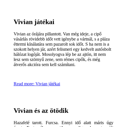
Vivian játékai
Vivian az órájára pillantott. Van még ideje, a cipő
vásárlás rövidebb időt vett igénybe a vártnál, s a pláza
éttermi kínálatára sem pazarolt sok időt. S ha nem is a
szokott helyen jár, azért felismeri egy kedvelt autósbolt
hálózat logóját. Mosolyogva lép be az ajtón, itt nem
lesz sem szörnyű zene, sem rémes cipők, és még
átverős akcióra sem kell számítani.
Read more: Vivian játékai
Vivian és az ötödik
Hazafelé tarott. Furcsa. Ennyi idő alatt máris úgy