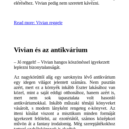
eléréséhez. Vivian pedig nem szeretett kávézni.
Read more: Vivian reggele
Vivian és az antikvárium
– Jó reggelt! – Vivian hangos köszönéssel igyekezett
leplezni bizonytalanságát.
Az nagykörúttól alíg egy saroknyira lévő antikvárium
egy idegen világot jelentett számára. Nem pusztán
azért, mert ez a környék inkább Eszter lakásához van
közel, mint a saját eddigi otthonához, hanem azért is,
mert nem sok tapasztalata volt hasonló
antikváriumokkal. Inkább műszaki témájú könyveket
vásárolt, s modern lányként rengeteg e-könyvet. Az
itteni kínálat viszont a misztikum minden formáját
igyekezett felölelni, az ezotériától, számos középkori
művön át a fantasy irodalomig. Még szerepjátékokhoz
tartozó szabálykönyvek is akadtak.