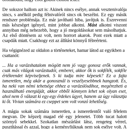
De sokszor hallom azt is: Akinek nincs esélye, annak vesztenivalója
sincs, s anélkül pedig félnivalóról sincs ok beszélni. Ez egy másik
rendszer problémája. Ez már javítható hiba, javítjuk is. Észrevenni
más készséget igényel, mint jobbat alkotni.
Mást
alkotni viszont
annyiban még nehezebb, hogy a jó megoldásokat sem másolhatjuk.
Az első döntésem az volt, nem horrort akarok. Pont ezek miatt a
csapdák miatt. Csakhogy ezt az állítást könnyű félreérteni.
Ha végignézed az oldalon a történeteket, hamar látod az egyikben a
csattanót:
... Ha a varázshatalom mögött nem jó vagy gonosz erők vannak,
csak más világok varázstudói, emberei, akkor ők is sokfélék, sokféle
értékrendet képviseljenek. S ki tudja mire képesek? Ez a fajta
ismeretlen, még akár a gonosznál is veszélyesebbnek hangzott. És,
ha neki van némi tehetsége ehhez a varázslósdihoz, megérezheti a
használható energiáját, akkor ebből könnyen lehet sok olyan eset,
ahol nem ő választ ki egy-egy érdekes ügyet, hanem az ügy választja
ki őt. Vivian számára ez cseppet sem volt vonzó lehetőség.
A mágia sokak számára ismeretlen, a ismeretlentől való félelem
megvan. De képzelj magad elé egy jelenetet. Több tucat halott
szörnyű sebekkel. Szokatlan mészárlást látsz, rengeteg vérrel,
pusztítással és azzal, hogy a keményfiúknak nem sok esélye volt. A