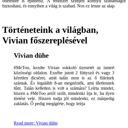
ötleteidre is építhetsz. A rendszer szintjén könnyű szabadságot
biztosítani, és ennyiben a világ is szabad. Nos ez lenne az alap.
Történeteink a világban,
Vivian főszereplésével
Vivian dühe
#MeToo, kezdte Vivian sokkoló üzenetét az ismert
közösségi oldalon. Eszébe jutott 2 füttyszó és vagy 3
kéretlen dicséret, amit talán nem is az ő füleinek
szántak. És legalább 8-an megnézték, ami illetlennek
tűnt. Talán kelletlen is volt a számára? Leírta mindet,
hiszen a #MeToo arról szólt, mindenki írja le, ha ilyen
történt vele. Hiszen tudja jól mindenki, ez márpedig
zaklatás. Ő pedig megígérte, hogy leírja
Read more: Vivian dühe