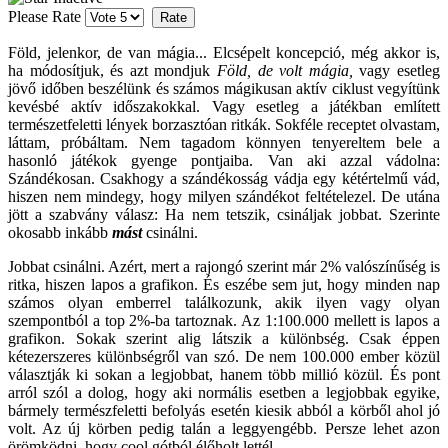
Please Rate
Föld, jelenkor, de van mágia... Elcsépelt koncepció, még akkor is,
ha módosítjuk, és azt mondjuk
Föld, de volt mágia,
vagy esetleg
jövő időben beszélünk és számos mágikusan aktív ciklust vegyítünk
kevésbé aktív időszakokkal. Vagy esetleg a játékban említett
természetfeletti lények borzasztóan ritkák. Sokféle receptet olvastam,
láttam, próbáltam. Nem tagadom könnyen tenyereltem bele a
hasonló játékok gyenge pontjaiba. Van aki azzal vádolna:
Szándékosan. Csakhogy a szándékosság vádja egy kétértelmű vád,
hiszen nem mindegy, hogy milyen szándékot feltételezel. De utána
jött a szabvány válasz: Ha nem tetszik, csináljak jobbat. Szerinte
okosabb inkább
mást
csinálni.
Jobbat csinálni. Azért, mert a rajongó szerint már 2% valószínűség is
ritka, hiszen lapos a grafikon. És eszébe sem jut, hogy minden nap
számos olyan emberrel találkozunk, akik ilyen vagy olyan
szempontból a top 2%-ba tartoznak. Az 1:100.000 mellett is lapos a
grafikon. Sokak szerint alig látszik a különbség. Csak éppen
kétezerszeres különbségről van szó. De nem 100.000 ember közül
választják ki sokan a legjobbat, hanem több millió közül. És pont
arról szól a dolog, hogy aki normális esetben a legjobbak egyike,
bármely természfeletti befolyás esetén kiesik abból a körből ahol jó
volt. Az új körben pedig talán a leggyengébb. Persze lehet azon
örömködni, hogy cool gótból élőholt lettél.