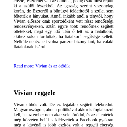
érezte, Eszternél van az otthona, pedig csak most repült
ki a szülői fészekből. Az igazság szerint viszonylag
korán, de Esztertől a bűnügyi felderítőtől a szülei sem
féltették a lányukat. Annál inkább attól a ténytől, hogy
Vivian először csak sportolóként vett részt rendőrségi
rendezvényeken, aztán egyre több rendőrnek segített
ötletekkel, majd egy idő után ő lett az a fiatalkorú,
akihez sokan fordultak, ha fiatalkorú segítsége kellett.
Nélküle nehéz lett volna párszor bizonyítani, ha valaki
fiataloknak is árul.
Read more: Vivian és az ötödik
Vivian reggele
Vivan dühös volt. De ez legalább segített felébredni.
Magyarországon, ahol a politikával akkor is foglalkozni
kell, ha az ember nem akar vele törődni, és az ellentétek
még körzeten belül is kiélezettek a Facebook gyakran
még a kávénál is jobb eszköz volt a reggeli éberség