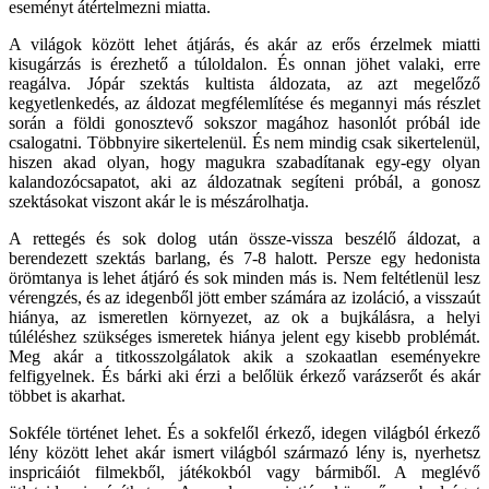
eseményt átértelmezni miatta.
A világok között lehet átjárás, és akár az erős érzelmek miatti
kisugárzás is érezhető a túloldalon. És onnan jöhet valaki, erre
reagálva. Jópár szektás kultista áldozata, az azt megelőző
kegyetlenkedés, az áldozat megfélemlítése és megannyi más részlet
során a földi gonosztevő sokszor magához hasonlót próbál ide
csalogatni. Többnyire sikertelenül. És nem mindig csak sikertelenül,
hiszen akad olyan, hogy magukra szabadítanak egy-egy olyan
kalandozócsapatot, aki az áldozatnak segíteni próbál, a gonosz
szektásokat viszont akár le is mészárolhatja.
A rettegés és sok dolog után össze-vissza beszélő áldozat, a
berendezett szektás barlang, és 7-8 halott. Persze egy hedonista
örömtanya is lehet átjáró és sok minden más is. Nem feltétlenül lesz
vérengzés, és az idegenből jött ember számára az izoláció, a visszaút
hiánya, az ismeretlen környezet, az ok a bujkálásra, a helyi
túléléshez szükséges ismeretek hiánya jelent egy kisebb problémát.
Meg akár a titkosszolgálatok akik a szokaatlan eseményekre
felfigyelnek. És bárki aki érzi a belőlük érkező varázserőt és akár
többet is akarhat.
Sokféle történet lehet. És a sokfelől érkező, idegen világból érkező
lény között lehet akár ismert világból származó lény is, nyerhetsz
inspricáiót filmekből, játékokból vagy bármiből. A meglévő