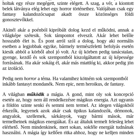
holtak egy része megégett, szinte elégett. A szag, a vér, a kiontott
belek látványa elég lehet egy horror történethez. Valójában csak egy
fantasy kalandozócsapat akadt össze közönséges földi
gonosztevőkkel.
Akinél akár a poénból kipróbált dolog kezd el működni, annak a
világképe szétesik. Sok támpontot elveszít. Akár lehet belőle
hosszabb élet is. És pont arról szól a dolog, hogy aki normális
esetben a legjobbak egyike, bármely természfeletti befolyás esetén
kiesik abból a körből ahol jó volt. Az új körben pedig tanácstalan,
gyenge, kezdő és sok szempontból kiszolgáltatott az új képessége
forrásának. Ha akár sokáig él, akár más miattlóg ki, akkor pedig jön
az izoláció.
Pedig nem
horror
a téma. Ha valamihez kötném sok szempontból
inkább fantasyt mondanék. Nem epic, nem heroikus, de fantasy.
A világban
működik
a mágia. A gond, mint oly sok koncepció
esetén az, hogy nem áll rendelkezésre mágikus energia. Azt ugyanis
a földön szinte senki és semmi nem termel. Az idegen világokból
érkezők, legyenek azok akár csak tipikus kalandozók, démonok,
angyalok, szellemek, sárkányok, vagy bármi mások, már
termelhetnek mágikus energiákat. És az általuk termelt felesleg lehet
elérhető. Nem mindenkinek, mert sokan, sokféle energiát tudnának
használni. A mágia így kellően ritka ahhoz, hogy ne kelljen minden