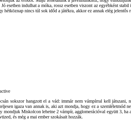
 betöltjük az erődöt. Majd felsétálunk a javelinünkhöz, hogy elindulju
Jó esetben indulhat a móka, rossz esetben viszont az egyébként stabil int
y hétköznap nincs túl sok időd a játékra, akkor ez annak elég jelentős r
án sokszor hangzott el a vád: immár nem vámpírral kell játszani, ne
teljesen igaza van annak is, aki azt mondja, hogy ez a szemléletmód n
gy mondjuk Miskolcon lehetne 2 vámpír, agglomerációval együtt 3, ha az
évtized, és még a mai ember szokásait hozzák.