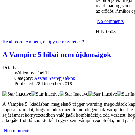
betölt a játék, majd
majd loading screen. 
az erődöt. Amikor eg
No comments
Hits: 6608
Read more: Anthem, én így nem szeretlek?
A Vampire 5 hibái nem újdonságok
Details
Written by
TheElf
Category:
Asztali Szerepjátékok
Published: 28 December 2018
A Vampire 5. kiadásban megjelenő trigger warning megoldások kapcs
kapcsán rámutat, hogy mindez miért lenne idegen sok vámpírtól. De 
saját ismert környezetedben való játék kombinációja oda vezetett, ho
alkotják. Induló karakterként egyik sem vámpír régebb óta, mint pár 
No comments