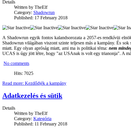
Details
Written by
TheElf
Category:
Shadowrun
Published: 17 February 2018
A Shadowrun egyik fontos kalandsorozata a 2057-es rendkívüi elnök
Shadowrun világában viszont szinte teljesen más a kampány. És sok sze
miatt. Egy olyan apróság miatt, ami ma is politikai téma:
nem mindeg
UCAS is úgy jött létre, hogy "az USAnak is volt egy trianonja". A má
No comments
Hits: 7025
Read more: Kezdődjék a kampány
Adatkezelés és sütik
Details
Written by
TheElf
Category:
Kategória
Published: 11 February 2018