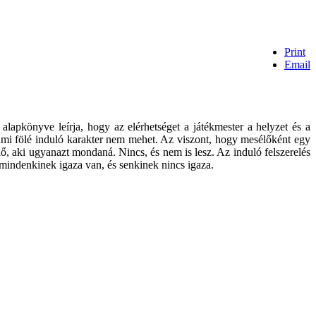
Print
Email
lapkönyve leírja, hogy az elérhetséget a játékmester a helyzet és a
 ami fölé induló karakter nem mehet. Az viszont, hogy mesélőként egy
ő, aki ugyanazt mondaná. Nincs, és nem is lesz. Az induló felszerelés
mindenkinek igaza van, és senkinek nincs igaza.