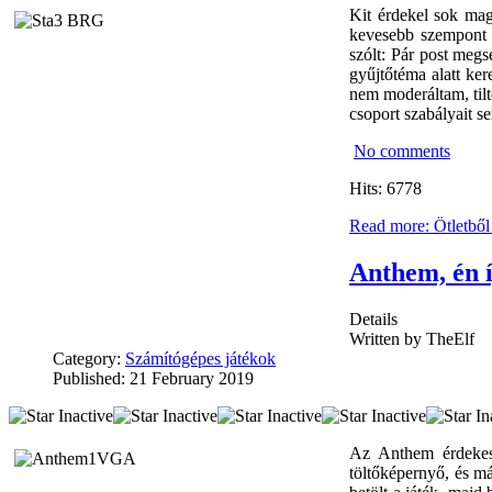
Kit érdekel sok mag
kevesebb szempont l
szólt: Pár post megs
gyűjtőtéma alatt ke
nem moderáltam, tilt
csoport szabályait se
No comments
Hits: 6778
Read more: Ötletből
Anthem, én 
Details
Written by
TheElf
Category:
Számítógépes játékok
Published: 21 February 2019
Az Anthem érdekes 
töltőképernyő, és má