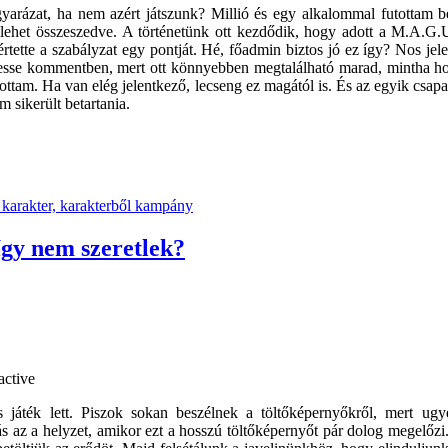
yarázat, ha nem azért játszunk? Millió és egy alkalommal futottam b
ehet összeszedve. A történetünk ott kezdődik, hogy adott a M.A.G.
értette a szabályzat egy pontját. Hé, főadmin biztos jó ez így? Nos jel
resse kommentben, mert ott könnyebben megtalálható marad, mintha ho
ottam. Ha van elég jelentkező, lecseng ez magától is. És az egyik csapat
m sikerült betartania.
 karakter, karakterből kampány
így nem szeretlek?
játék lett. Piszok sokan beszélnek a töltőképernyőkről, mert ugy
s az a helyzet, amikor ezt a hosszú töltőképernyőt pár dolog megelőzi