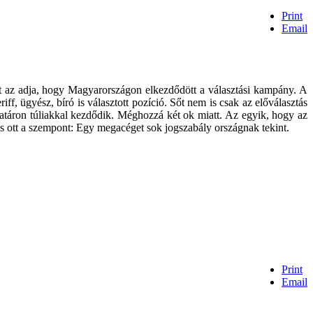
Print
Email
t az adja, hogy Magyarországon elkezdődött a választási kampány.
A
f, ügyész, bíró is választott pozíció. Sőt nem is csak az előválasztás
határon túliakkal kezdődik. Méghozzá két ok miatt. Az egyik, hogy az
is ott a szempont: Egy megacéget sok jogszabály országnak tekint.
Print
Email