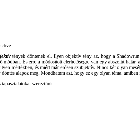
jektív
tények döntenek el. Ilyen objektív tény az, hogy a Shadowrun a
ő módban. És erre a módosított elérhetőségre van egy abszolút határ,
ilyen mértékben, és miért már erősen szubjektív. Nincs két olyan mesél
ív döntés alapoz meg. Mondhatnm azt, hogy ez egy olyan téma, amiben 
tapasztalatokat szereztünk.