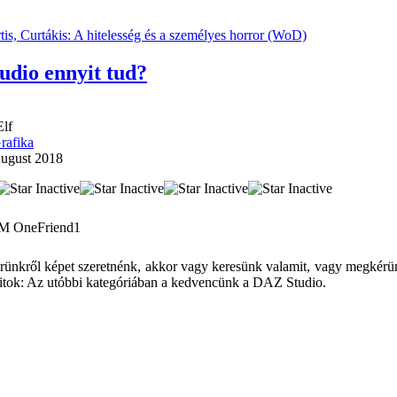
is, Curtákis: A hitelesség és a személyes horror (WoD)
dio ennyit tud?
lf
rafika
August 2018
rünkről képet szeretnénk, akkor vagy keresünk valamit, vagy megkérünk
 titok: Az utóbbi kategóriában a kedvencünk a DAZ Studio.