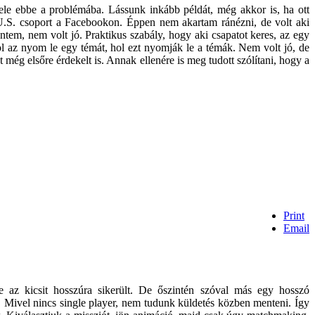
ele ebbe a problémába. Lássunk inkább példát, még akkor is, ha ott
U.S. csoport a Facebookon. Éppen nem akartam ránézni, de volt aki
entem, nem volt jó. Praktikus szabály, hogy aki csapatot keres, az egy
l az nyom le egy témát, hol ezt nyomják le a témák. Nem volt jó, de
 még elsőre érdekelt is. Annak ellenére is meg tudott szólítani, hogy a
Print
Email
e az kicsit hosszúra sikerült. De őszintén szóval más egy hosszó
. Mivel nincs single player, nem tudunk küldetés közben menteni. Így