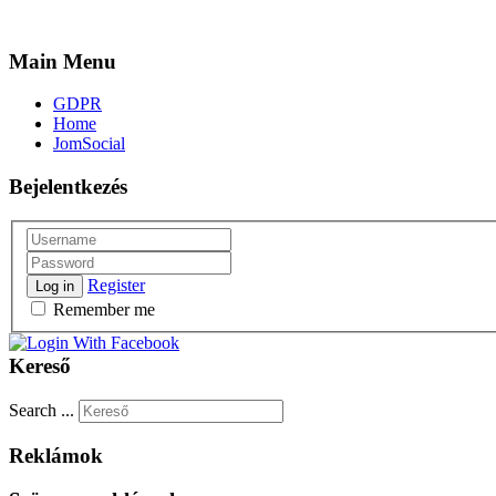
Main Menu
GDPR
Home
JomSocial
Bejelentkezés
Register
Log in
Remember me
Kereső
Search ...
Reklámok