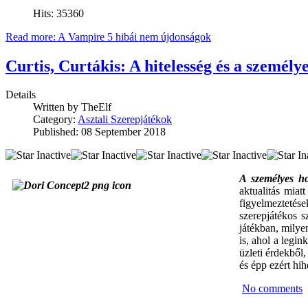
Hits: 35360
Read more: A Vampire 5 hibái nem újdonságok
Curtis, Curtákis: A hitelesség és a személ
Details
Written by
TheElf
Category:
Asztali Szerepjátékok
Published: 08 September 2018
A személyes ho
aktualitás miat
figyelmeztetés
szerepjátékos 
játékban, milye
is, ahol a legi
üzleti érdekből
és épp ezért hih
No comments