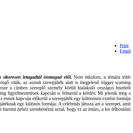
Print
Email
 sikeresen letagadtál önmagad elől.
Nem titkolom, a témára több
örgő viták, az asztali szerepjáték alatt is megjelenő trigger warning
rsze a címben szereplő személy körüli kialakuló országos hisztiről
ng figyelmeztetések kapcsán is felmerül a kérdés: Mi jelenik meg a
. És ennek kapcsán előkerül a szerepjáték egy különösen extrém formája
átéknak egy különös formája: A celebritás játssza azt a szerepet, amit
zor baromi nehéz szembenézni azzal, hogy ez az imázs, a kis felbontású