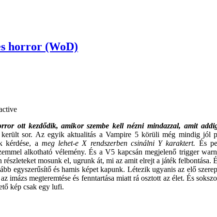
yes horror (WoD)
rror ott kezdődik, amikor szembe kell nézni mindazzal, amit addig
t került sor. Az egyik aktualitás a Vampire 5 körüli még mindig jól p
ek kérdése, a
meg lehet-e X rendszerben csinálni Y karaktert.
És pe
szemmel alkotható vélemény. És a V5 kapcsán megjelenő trigger warni
n részleteket mosunk el, ugrunk át, mi az amit elrejt a játék felbontása
nkább egyszerűsítő és hamis képet kapunk. Létezik ugyanis az elő szerepj
, az imázs megteremtése és fenntartása miatt rá osztott az élet. És soks
ető kép csak egy lufi.