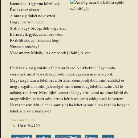
Istentelen frígy van közötted,
Ész és rosz akarat!
A butaság dühét növeszted,
Hogy lázítson hadat.
S állat vagy ördög, düh vagy ész,
Bármelyik győz, az ember vész:
Ez őrült sár, ez istenarcu lény!
Nincsen remény!
Vörösmarty Mihály: Az emberek [1846], 6. vsz.
Emlékszik még valaki a félelemről szóló cikkekre? Ugyanoda
szeretnék most visszakanyarodni, csak egészen más irányból.
Megvizsgáltam a félelmet a történet szempontjából, mint eszközt és
megvizsgáltam, mint jelenséget, amit nem megfelelően szimulál le
néhány rendszer. Most újból szeretnék egy kört tenni az elme körül és
megpróbálni választ adni arra a kérdésre, amit eddig csak föltettem.
Nevezetesen: Mit jelent a sanity és ha lehet szimuláltan kezelni hogyan
lehet, illetve érdemes-e?
No comments
Hits: 204122
pszichológia
rendszer
Call of Cthulhu
Vámpír
sanity