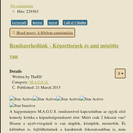
No comments
Hits: 229363
Lovecraft
horror
terror
Call of Cthulhu
Read more: A félelem anatómiája
Rendszerkedünk - Képzettségek és ami mögötte
van
Details
Written by
TheElf
Category:
M.A.G.U.S.
Published: 21 March 2015
User
Rating:
4
/
5
A hagyományos M.A.G.U.S. rendszerével kapcsolatban az egyik első
komoly kritika a képzettségrendszert érte: Miért csak 2 fokozat van?
Hiszen a nyelvvizsgánál is van alapfok, középfok, mesterfok. És
különben is, fejlődhetnének a karakterek fokozatosabban is, nem