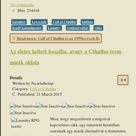
No comments
Hits: 234416
karakter
Lovecraft
Call of Cthulhu
kultista
kezdő kalandmester
Laundry
rendszerváltás
világ
Read more: Call of Cthulhu és az 1990es évek II.
Az életre keltett fosszília, avagy a Cthulhu érem
másik oldala
Details
Written by
Nyarlathotep
Category:
Call of Cthulhu
Published: 21 March 2015
Most, hogy megszületett a mágiával
kapcsolatos cikk, egy ismertető keretében
szeretnék egy másik alternatívát is bemutatni,