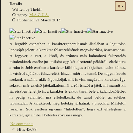
Details
Written by
TheElf
Category:
M.A.G.U.S.
Published: 21 March 2015
A legtöbb csapatban a karaktergenerálásnak általában a legutolsó
lépcsőjét jelenti a karakter felszerelésének megvásárlása, összeszedése.
A fegyver, a vért, a kötél, és számos más kalandozó felszerelés
mindenkinek eszébe jut, miként egy-két elrettentő példától eltekintve
a ruha is. Jobb esetben a karakter különleges trükkjeihez, technikáihoz
is vásárol a játékos felszerelést, hiszen miért ne tenné. De nagyon kevés
azoknak a száma, akik átgondolják mit is visz magával a karakter. Így
sokszor már az első játékalkalomnál arról is szól a játék mi maradt ki.
Ez részben lehet jó is, a karakter is ekkor tanul bele a kalandozólétbe,
ha pedig valamiről ma elfeledkezik, de tanul belőle, az értékes
tapasztalat: A karakterek még hetekig járhatnak a piacokra. Másfelől
rossz is: Sok esetben ugyanis "hihetetlen", hogy ezt elfelejtené a
karakter, így a hiba a beleélés rovására megy.
No comments
Hits: 45699