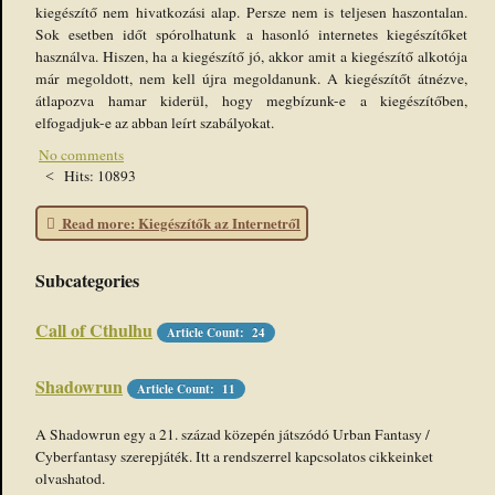
kiegészítő nem hivatkozási alap. Persze nem is teljesen haszontalan.
Sok esetben időt spórolhatunk a hasonló internetes kiegészítőket
használva. Hiszen, ha a kiegészítő jó, akkor amit a kiegészítő alkotója
már megoldott, nem kell újra megoldanunk. A kiegészítőt átnézve,
átlapozva hamar kiderül, hogy megbízunk-e a kiegészítőben,
elfogadjuk-e az abban leírt szabályokat.
No comments
Hits: 10893
Read more: Kiegészítők az Internetről
Subcategories
Call of Cthulhu
Article Count: 24
Shadowrun
Article Count: 11
A Shadowrun egy a 21. század közepén játszódó Urban Fantasy /
Cyberfantasy szerepjáték. Itt a rendszerrel kapcsolatos cikkeinket
olvashatod.