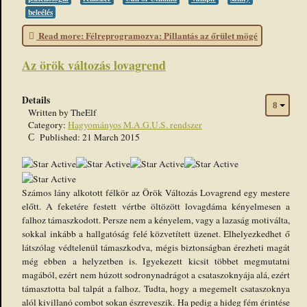
beleélés
Read more: Félreprogramozva: Pillantás az őrület mögé
Az örök változás lovagrend
Details
Written by
TheElf
Category:
Hagyományos M.A.G.U.S. rendszer
Published: 21 March 2015
User
Rating:
5
/
5
Számos lány alkotott félkör az Örök Változás Lovagrend egy mestere
előtt. A feketére festett vértbe öltözött lovagdáma kényelmesen a
falhoz támaszkodott. Persze nem a kényelem, vagy a lazaság motiválta,
sokkal inkább a hallgatóság felé közvetített üzenet. Elhelyezkedhet ő
látszólag védtelenül támaszkodva, mégis biztonságban érezheti magát
még ebben a helyzetben is. Igyekezett kicsit többet megmutatni
magából, ezért nem húzott sodronynadrágot a csataszoknyája alá, ezért
támasztotta bal talpát a falhoz. Tudta, hogy a megemelt csataszoknya
alól kivillanó combot sokan észreveszik. Ha pedig a hideg fém érintése