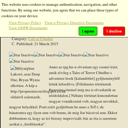
This website uses cookies to manage authentication, navigation, and other
functions. By using our website, you agree that we can place these types of
Call of Cthulhu és az 1990es évek II.
cookies on your device.
View Privacy Policy
View e-Privacy Directive Documents
View GDPR Documents
Details
I agree
I decline
Written by
Nyarlathotep
Category:
Call of Cthulhu
Published: 21 March 2015
Anno az rpg.hu-n olvastam egy csomó írást,
amik elvileg a Tales of Terror Cthulhu-s
adventure hook [kalandötlet] gyűjteményből
lettek lefordítva. [Félelmetes történetek
#sorszám címmel még ma is olvashatók az
utódoldalon.] Néhány történet kimondottan
magyar vonatkozású volt, magyar nevekkel,
magyar helyekkel. Pont ezért gyűjtöttem be anno a ToT-t, de
bánatomra egy ilyen sem volt benne, de még Joe bácsival sem. Ekkor
döbbentem rá, hogy az író bizony improvizált, bár az óta is szeretem
azokat a „fordításokat”.