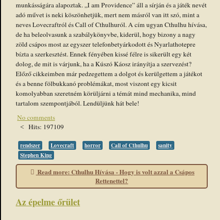
munkásságára alapoztak. „I am Providence” áll a sírján és a játék nevét
adó művet is neki köszönhetjük, mert nem másról van itt szó, mint a
neves Lovecraftról és Call of Cthulhuról. A cím ugyan Cthulhu hívása,
de ha beleolvasunk a szabálykönyvbe, kiderül, hogy bizony a nagy
zöld csápos most az egyszer telefonbetyárkodott és Nyarlathotepre
bízta a szerkesztést. Ennek fényében kissé félre is sikerült egy két
dolog, de mit is várjunk, ha a Kúszó Káosz irányítja a szervezést?
Előző cikkeimben már pedzegettem a dolgot és kerülgettem a játékot
és a benne fölbukkanó problémákat, most viszont egy kicsit
komolyabban szeretném körüljárni a témát mind mechanika, mind
tartalom szempontjából. Lendüljünk hát bele!
No comments
Hits: 197109
rendszer
Lovecraft
horror
Call of Cthulhu
sanity
Stephen King
Read more: Cthulhu Hívása - Hogy is volt azzal a Csápos
Rettenettel?
Az épelme őrület