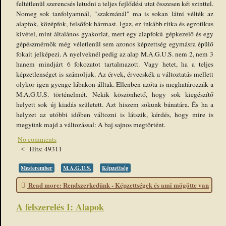
feltétlenül szerencsés letudni a teljes fejlődési utat összesen két szinttel.
Nomeg sok tanfolyamnál, "szakmánál" ma is sokan látni vélték az
alapfok, középfok, felsőfok hármast. Igaz, ez inkább ritka és egzotikus
kivétel, mint általános gyakorlat, mert egy alapfokú gépkezelő és egy
gépészmérnök még véletlenül sem azonos képzettség egymásra épülő
fokait jelképezi. A nyelveknél pedig az alap M.A.G.U.S. nem 2, nem 3
hanem mindjárt 6 fokozatot tartalmazott. Vagy hetet, ha a teljes
képzetlenséget is számoljuk. Az érvek, érvecskék a változtatás mellett
olykor igen gyenge lábakon álltak. Ellenben azóta is meghatározzák a
M.A.G.U.S. történelmét. Nekik köszönhető, hogy sok kiegészítő
helyett sok új kiadás született. Azt hiszem sokunk bánatára. És ha a
helyzet az utóbbi időben változni is látszik, kérdés, hogy mire is
megyünk majd a változással: A baj sajnos megtörtént.
No comments
Hits: 49311
Mesterember
M.A.G.U.S.
Képzettség
Read more: Rendszerkedünk - Képzettségek és ami mögötte van
A felszerelés I: Alapok