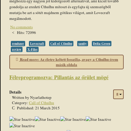
méghozzá egy nagyon jól kidolgozott alternatívát, ami kicsit tovább
gondolja az eredeti Cthulhu mítoszt és egyfajta új szemszögből
mutatja be azt a sötét majdnem gótikus világot, amit Lovecraft
megálmodott.
No comments
Hits: 72096
rendszer
Lovecraft
Call of Cthulhu
sanity
Delta Green
review
X-Files
Read more: Az életre keltett fosszília, avagy a Cthulhu érem
másik oldala
Félreprogramozva: Pillantás az őrület mögé
Details
Written by
Nyarlathotep
Category:
Call of Cthulhu
Published: 21 March 2015