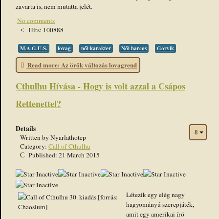
zavarta is, nem mutatta jelét.
No comments
Hits: 100888
M.A.G.U.S.
lovag
női karakter
Női harcos
Gorvik
Read more: Az örök változás lovagrend
Cthulhu Hívása - Hogy is volt azzal a Csápos
Rettenettel?
Details
Written by
Nyarlathotep
Category:
Call of Cthulhu
Published: 21 March 2015
Létezik egy elég nagy
hagyományú szerepjáték,
amit egy amerikai író