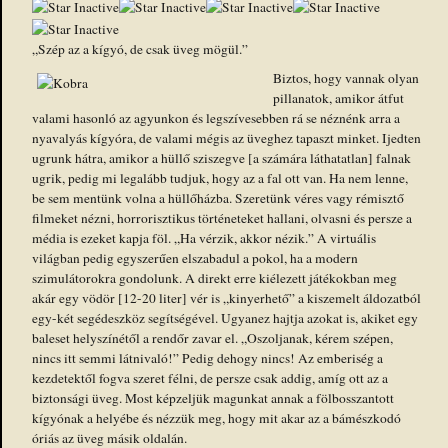
„Szép az a kígyó, de csak üveg mögül.”
Biztos, hogy vannak olyan
pillanatok, amikor átfut
valami hasonló az agyunkon és legszívesebben rá se néznénk arra a
nyavalyás kígyóra, de valami mégis az üveghez tapaszt minket. Ijedten
ugrunk hátra, amikor a hüllő sziszegve [a számára láthatatlan] falnak
ugrik, pedig mi legalább tudjuk, hogy az a fal ott van. Ha nem lenne,
be sem mentünk volna a hüllőházba. Szeretünk véres vagy rémisztő
filmeket nézni, horrorisztikus történeteket hallani, olvasni és persze a
média is ezeket kapja föl. „Ha vérzik, akkor nézik.” A virtuális
világban pedig egyszerűen elszabadul a pokol, ha a modern
szimulátorokra gondolunk. A direkt erre kiélezett játékokban meg
akár egy vödör [12-20 liter] vér is „kinyerhető” a kiszemelt áldozatból
egy-két segédeszköz segítségével. Ugyanez hajtja azokat is, akiket egy
baleset helyszínétől a rendőr zavar el. „Oszoljanak, kérem szépen,
nincs itt semmi látnivaló!” Pedig dehogy nincs! Az emberiség a
kezdetektől fogva szeret félni, de persze csak addig, amíg ott az a
biztonsági üveg. Most képzeljük magunkat annak a fölbosszantott
kígyónak a helyébe és nézzük meg, hogy mit akar az a bámészkodó
óriás az üveg másik oldalán.