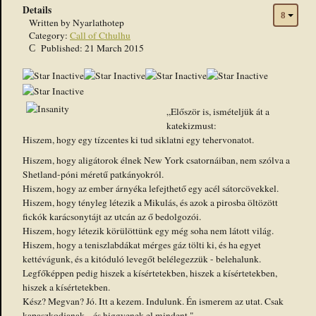
Details
Written by
Nyarlathotep
Category:
Call of Cthulhu
Published: 21 March 2015
„Először is, ismételjük át a
katekizmust:
Hiszem, hogy egy tízcentes ki tud siklatni egy tehervonatot.
Hiszem, hogy aligátorok élnek New York csatornáiban, nem szólva a
Shetland-póni méretű patkányokról.
Hiszem, hogy az ember árnyéka lefejthető egy acél sátorcövekkel.
Hiszem, hogy tényleg létezik a Mikulás, és azok a pirosba öltözött
fickók karácsonytájt az utcán az ő bedolgozói.
Hiszem, hogy létezik körülöttünk egy még soha nem látott világ.
Hiszem, hogy a teniszlabdákat mérges gáz tölti ki, és ha egyet
kettévágunk, és a kitóduló levegőt belélegezzük - belehalunk.
Legfőképpen pedig hiszek a kísértetekben, hiszek a kísértetekben,
hiszek a kísértetekben.
Kész? Megvan? Jó. Itt a kezem. Indulunk. Én ismerem az utat. Csak
kapaszkodjanak... és higgyenek el mindent."