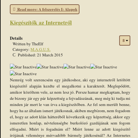
Read more: A felszerelés I: Alapok
Kiegészítők az Internetről
Details
Written by
TheElf
Category:
M.A.G.U.S.
Published: 21 March 2015
Nemrég volt szerencsém egy játékoshoz, aki egy internetről letöltött
kiegészítő alapján kezdte el megalkotni a karakterét. Meglepődött,
amikor közöltem vele, az nem lesz jó. Persze hamar megkaptam, hogy
de bizony jár egy pár képzettség a fejvadászának, meg még ki tudja mi
minden jár mert le van írva a kiegészítőben. Az fel sem merült benne,
hogy ha az általam ismert játékosnak, akiben megbízom, nem fogadom
el, hogy az adott klán hátteréből következik egy képzettség, akkor egy
ismeretlen honlap, névtelenségbe burkolózó gazdájának sem fogom
elfogadni. Miért is fogadnám el? Miért lenne az adott kiegészítő
írójának véleménye mérvadóbb bármely játékosénál? Az Internetes