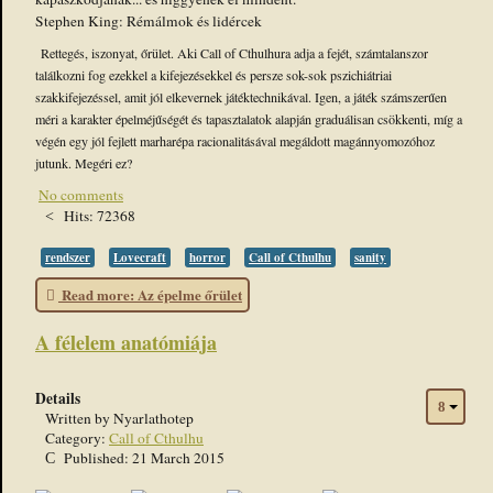
Stephen King: Rémálmok és lidércek
Rettegés, iszonyat, őrület. Aki Call of Cthulhura adja a fejét, számtalanszor
találkozni fog ezekkel a kifejezésekkel és persze sok-sok pszichiátriai
szakkifejezéssel, amit jól elkevernek játéktechnikával. Igen, a játék számszerűen
méri a karakter épelméjűségét és tapasztalatok alapján graduálisan csökkenti, míg a
végén egy jól fejlett marharépa racionalitásával megáldott magánnyomozóhoz
jutunk. Megéri ez?
No comments
Hits: 72368
rendszer
Lovecraft
horror
Call of Cthulhu
sanity
Read more: Az épelme őrület
A félelem anatómiája
Details
Written by
Nyarlathotep
Category:
Call of Cthulhu
Published: 21 March 2015