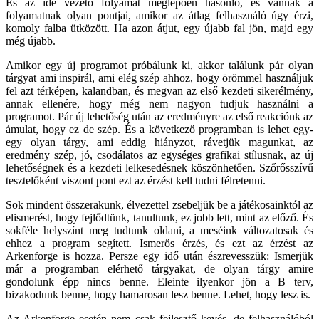
És az ide vezető folyamat meglepően hasonló, és vannak a
folyamatnak olyan pontjai, amikor az átlag felhasználó úgy érzi,
komoly falba ütközött. Ha azon átjut, egy újabb fal jön, majd egy
még újabb.
Amikor egy új programot próbálunk ki, akkor találunk pár olyan
tárgyat ami inspirál, ami elég szép ahhoz, hogy örömmel használjuk
fel azt térképen, kalandban, és megvan az első kezdeti sikerélmény,
annak ellenére, hogy még nem nagyon tudjuk használni a
programot. Pár új lehetőség után az eredményre az első reakciónk az
ámulat, hogy ez de szép. És a következő programban is lehet egy-
egy olyan tárgy, ami eddig hiányzot, rávetjük magunkat, az
eredmény szép, jó, csodálatos az egységes grafikai stílusnak, az új
lehetőségnek és a kezdeti lelkesedésnek köszönhetően. Szőrősszívű
tesztelőként viszont pont ezt az érzést kell tudni félretenni.
Sok mindent összerakunk, élvezettel zsebeljük be a játékosainktól az
elismerést, hogy fejlődtünk, tanultunk, ez jobb lett, mint az előző. És
sokféle helyszínt meg tudtunk oldani, a meséink változatosak és
ehhez a program segített. Ismerős érzés, és ezt az érzést az
Arkenforge is hozza. Persze egy idő után észrevesszük: Ismerjük
már a programban elérhető tárgyakat, de olyan tárgy amire
gondolunk épp nincs benne. Eleinte ilyenkor jön a B terv,
bizakodunk benne, hogy hamarosan lesz benne. Lehet, hogy lesz is.
Az Arkenforge esetén nem csak fejlesztő kevés, de felhasználóból