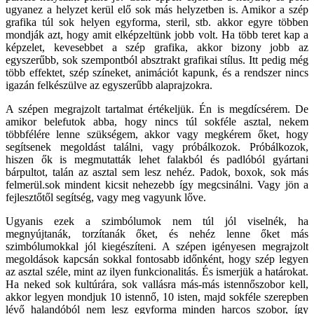
ugyanez a helyzet kerül elő sok más helyzetben is. Amikor a szép
grafika túl sok helyen egyforma, steril, stb. akkor egyre többen
mondják azt, hogy amit elképzeltünk jobb volt. Ha több teret kap a
képzelet, kevesebbet a szép grafika, akkor bizony jobb az
egyszerűbb, sok szempontból absztrakt grafikai stílus. Itt pedig még
több effektet, szép színeket, animációt kapunk, és a rendszer nincs
igazán felkészülve az egyszerűbb alaprajzokra.
A szépen megrajzolt tartalmat értékeljük. Én is megdícsérem. De
amikor belefutok abba, hogy nincs túl sokféle asztal, nekem
többfélére lenne szükségem, akkor vagy megkérem őket, hogy
segítsenek megoldást találni, vagy próbálkozok. Próbálkozok,
hiszen ők is megmutatták lehet falakból és padlóból gyártani
bárpultot, talán az asztal sem lesz nehéz. Padok, boxok, sok más
felmerül.sok mindent kicsit nehezebb így megcsinálni. Vagy jön a
fejlesztőtől segítség, vagy meg vagyunk lőve.
Ugyanis ezek a szimbólumok nem túl jól viselnék, ha
megnyújtanák, torzítanák őket, és nehéz lenne őket más
szimbólumokkal jól kiegészíteni. A szépen igényesen megrajzolt
megoldások kapcsán sokkal fontosabb időnként, hogy szép legyen
az asztal széle, mint az ilyen funkcionalitás. És ismerjük a határokat.
Ha neked sok kultúrára, sok vallásra más-más istennőszobor kell,
akkor legyen mondjuk 10 istennő, 10 isten, majd sokféle szerepben
lévő halandóból nem lesz egyforma minden harcos szobor, így