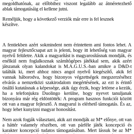
megoldhatónak, az előbbihez viszont legalább az átméretezhető
ablak támogatásáig el kellene jutni.
Reméljük, hogy a következő verziók már erre is fel lesznek
készítve.
A fentiekben azért sokmindent nem érintettem ami fontos lehet. A
magyar fejlesztőcsapat azt is jelenti, hogy itt lehetőség van magyar
nyelvű felületre. Akik a magyarítást is magyarosításnak mondják, és
enélkül nem foglalkoznak számítógépes játékkal sem, akik azért
játszanak olyan kalandokat is M.A.G.U.S.-ban amikre a D&D-t
találták ki, mert ahhoz nincs angol nyelvű kiegészítő, akik fel
vannak háborodva, hogy bizonyos végzettségek megszerzéséhez
elvárás a nemzetközi szakirodalom megértésének, az ezt is érintő
önálló kutatásnak a képessége, akik úgy érzik, hogy letörne a kezük,
ha a telefonjukra Duolingo kerülne, hogy nyevet tanuljanak
bizonyára már rég eldöntötték: A program hasznos funkciói között
ott van a magyar fejlesztő. A magyarul is elérhető támogatás. És az,
hogy lehet kunyizni magyar honosítást.
Nem azok fogják választani, akik azt mondják az M* előnye, ott van
a háttér valamely részében, ott van párféle játék koncepció és
karakter koncepció tudatos támogatásában. Mert lássuk be az M*