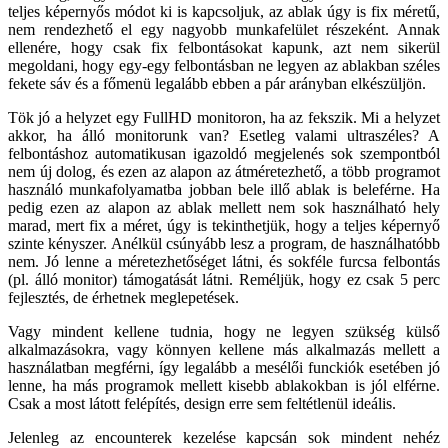
teljes képernyős módot ki is kapcsoljuk, az ablak úgy is fix méretű,
nem rendezhető el egy nagyobb munkafelület részeként. Annak
ellenére, hogy csak fix felbontásokat kapunk, azt nem sikerül
megoldani, hogy egy-egy felbontásban ne legyen az ablakban széles
fekete sáv és a főmenü legalább ebben a pár arányban elkészüljön.
Tök jó a helyzet egy FullHD monitoron, ha az fekszik. Mi a helyzet
akkor, ha álló monitorunk van? Esetleg valami ultraszéles? A
felbontáshoz automatikusan igazoldó megjelenés sok szempontból
nem új dolog, és ezen az alapon az átméretezhető, a több programot
használó munkafolyamatba jobban bele illő ablak is beleférne. Ha
pedig ezen az alapon az ablak mellett nem sok használható hely
marad, mert fix a méret, úgy is tekinthetjük, hogy a teljes képernyő
szinte kényszer. Anélkül csúnyább lesz a program, de használhatóbb
nem. Jó lenne a méretezhetőséget látni, és sokféle furcsa felbontás
(pl. álló monitor) támogatását látni. Reméljük, hogy ez csak 5 perc
fejlesztés, de érhetnek meglepetések.
Vagy mindent kellene tudnia, hogy ne legyen szükség külső
alkalmazásokra, vagy könnyen kellene más alkalmazás mellett a
használatban megférni, így legalább a mesélői funckiók esetében jó
lenne, ha más programok mellett kisebb ablakokban is jól elférne.
Csak a most látott felépítés, design erre sem feltétlenül ideális.
Jelenleg az encounterek kezelése kapcsán sok mindent nehéz