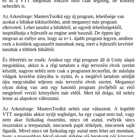
és itt a VTT megoldás sokszor nem csak segítség, de komoly
nehezítés is.
Az Arkenforge: MastersToolkit egy új program, lehetősége van
azokat a hibákat kiküszöbölni, amit megannyi más program
elkövetett. Lehet tanulni a hibákból, az egyedi lehetőségekből,
inspirálhatja a fejlesztőt az engine amit használ. De éppen így
megvan az esélye arra, hogy az n+1. újabb program legyen, amiben
ezek a korlátok ugyanazért maradnak meg, mert a fejlesztői kevésbé
tanultak a többiek hibáiból.
És félreértés ne essék: Amikor egy régi program áll át Unity alapú
megoldásra, akkor is a régi tartalom a régi tervezési elvek szerint
készült, nagyon nehéz nem csak a programot lecserélni, de másfajta
világok kezelése irányába is nyitni, és a meglévő tartalom utódját
újra megcsinálni teljesen más tervezési elvek szerint. Megannyi
olyan dolog van ami egy hasonló program jövőjéből az első
megjelenő verzió környékén már eldől. Mert túl drága, túl nehéz
lenne az alapokon változtatni.
Az Arkenforge: MastersToolkit nehéz utat választott. A legtöbb
VTT megoldás akkor nyújt segítséget, ha egy csapat nem tud, vagy
nem akar fizikailag összeülni, nincs ott asztal, esélyük sincs
összerakni a terepasztalt, nincsenek papír térképek, nincsenek saját
figurák. Mivel nincs ott fizikailag egy asztal nem lehet azt mondani,
hogy a magasabban fekvő részek térképe alá berakunk pár könyvet,