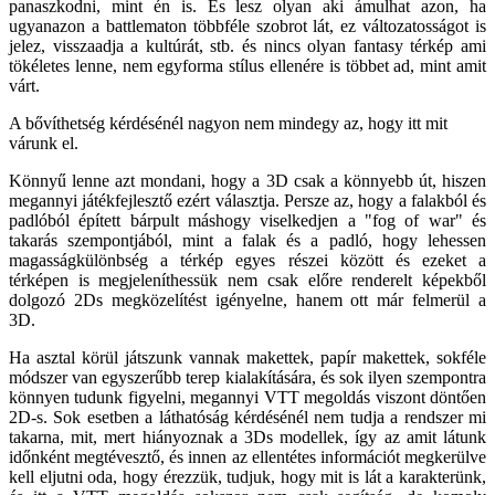
panaszkodni, mint én is. És lesz olyan aki ámulhat azon, ha
ugyanazon a battlematon többféle szobrot lát, ez változatosságot is
jelez, visszaadja a kultúrát, stb. és nincs olyan fantasy térkép ami
tökéletes lenne, nem egyforma stílus ellenére is többet ad, mint amit
várt.
A bővíthetség kérdésénél nagyon nem mindegy az, hogy itt mit
várunk el.
Könnyű lenne azt mondani, hogy a 3D csak a könnyebb út, hiszen
megannyi játékfejlesztő ezért választja. Persze az, hogy a falakból és
padlóból épített bárpult máshogy viselkedjen a "fog of war" és
takarás szempontjából, mint a falak és a padló, hogy lehessen
magasságkülönbség a térkép egyes részei között és ezeket a
térképen is megjeleníthessük nem csak előre renderelt képekből
dolgozó 2Ds megközelítést igényelne, hanem ott már felmerül a
3D.
Ha asztal körül játszunk vannak makettek, papír makettek, sokféle
módszer van egyszerűbb terep kialakítására, és sok ilyen szempontra
könnyen tudunk figyelni, megannyi VTT megoldás viszont döntően
2D-s. Sok esetben a láthatóság kérdésénél nem tudja a rendszer mi
takarna, mit, mert hiányoznak a 3Ds modellek, így az amit látunk
időnként megtévesztő, és innen az ellentétes információt megkerülve
kell eljutni oda, hogy érezzük, tudjuk, hogy mit is lát a karakterünk,