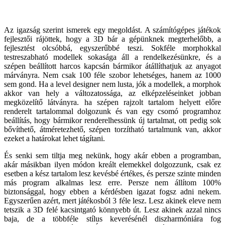
Az igazság szerint ismerek egy megoldást. A számítógépes játékok
fejlesztői rájöttek, hogy a 3D bár a gépünknek megterhelőbb, a
fejlesztést olcsóbbá, egyszerűbbé teszi. Sokféle morphokkal
testreszabható modellek sokasága áll a rendelkezésünkre, és a
szépen beállított harcos kapcsán bármikor átállíthatjuk az anyagot
márványra. Nem csak 100 féle szobor lehetséges, hanem az 1000
sem gond. Ha a level designer nem lusta, jók a modellek, a morphok
akkor van hely a változatossága, az elképzeléseinket jobban
megközelítő látványra. ha szépen rajzolt tartalom helyett előre
renderelt tartalommal dolgozunk és van egy csomó programhoz
beállítás, hogy bármikor renderelhessünk új tartalmat, ott pedig sok
bővíthető, átméretezhető, szépen torzítható tartalmunk van, akkor
ezeket a határokat lehet tágítani.
És senki sem tiltja meg nekünk, hogy akár ebben a programban,
akár másikban ilyen módon kreált elemekkel dolgozzunk, csak ez
esetben a kész tartalom lesz kevésbé értékes, és persze szinte minden
más program alkalmas lesz erre. Persze nem állítom 100%
biztonsággal, hogy ebben a kérdésben igazat fogsz adni nekem.
Egyszerűen azért, mert játékosból 3 féle lesz. Lesz akinek eleve nem
tetszik a 3D felé kacsintgató könnyebb út. Lesz akinek azzal nincs
baja, de a többféle stílus keverésénél diszharmóniára fog