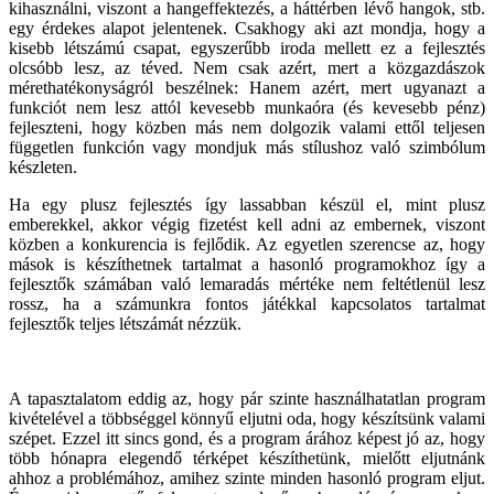
kihasználni, viszont a hangeffektezés, a háttérben lévő hangok, stb.
egy érdekes alapot jelentenek. Csakhogy aki azt mondja, hogy a
kisebb létszámú csapat, egyszerűbb iroda mellett ez a fejlesztés
olcsóbb lesz, az téved. Nem csak azért, mert a közgazdászok
mérethatékonyságról beszélnek: Hanem azért, mert ugyanazt a
funkciót nem lesz attól kevesebb munkaóra (és kevesebb pénz)
fejleszteni, hogy közben más nem dolgozik valami ettől teljesen
független funkción vagy mondjuk más stílushoz való szimbólum
készleten.
Ha egy plusz fejlesztés így lassabban készül el, mint plusz
emberekkel, akkor végig fizetést kell adni az embernek, viszont
közben a konkurencia is fejlődik. Az egyetlen szerencse az, hogy
mások is készíthetnek tartalmat a hasonló programokhoz így a
fejlesztők számában való lemaradás mértéke nem feltétlenül lesz
rossz, ha a számunkra fontos játékkal kapcsolatos tartalmat
fejlesztők teljes létszámát nézzük.
A tapasztalatom eddig az, hogy pár szinte használhatatlan program
kivételével a többséggel könnyű eljutni oda, hogy készítsünk valami
szépet. Ezzel itt sincs gond, és a program árához képest jó az, hogy
több hónapra elegendő térképet készíthetünk, mielőtt eljutnánk
ahhoz a problémához, amihez szinte minden hasonló program eljut.