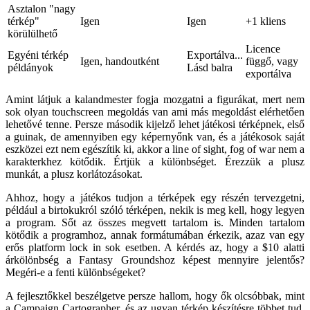
Asztalon "nagy
térkép"
Igen
Igen
+1 kliens
körülülhető
Licence
Egyéni térkép
Exportálva...
Igen, handoutként
függő, vagy
példányok
Lásd balra
exportálva
Amint látjuk a kalandmester fogja mozgatni a figurákat, mert nem
sok olyan touchscreen megoldás van ami más megoldást elérhetően
lehetővé tenne. Persze második kijelző lehet játékosi térképnek, első
a guinak, de amennyiben egy képernyőnk van, és a játékosok saját
eszközei ezt nem egészítik ki, akkor a line of sight, fog of war nem a
karakterkhez kötődik. Értjük a különbséget. Érezzük a plusz
munkát, a plusz korlátozásokat.
Ahhoz, hogy a játékos tudjon a térképek egy részén tervezgetni,
például a birtokukról szóló térképen, nekik is meg kell, hogy legyen
a program. Sőt az összes megvett tartalom is. Minden tartalom
kötődik a programhoz, annak formátumában érkezik, azaz van egy
erős platform lock in sok esetben. A kérdés az, hogy a $10 alatti
árkölönbség a Fantasy Groundshoz képest mennyire jelentős?
Megéri-e a fenti különbségeket?
A fejlesztőkkel beszélgetve persze hallom, hogy ők olcsóbbak, mint
a Campaign Cartographer, és az ugyan térkép készítésre többet tud,