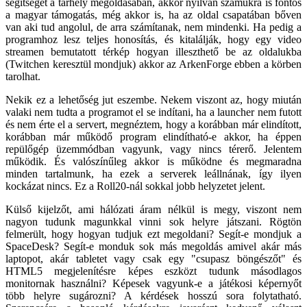
segítséget a tárhely megoldásában, akkor nyilván számukra is fontos
a magyar támogatás, még akkor is, ha az oldal csapatában bőven
van aki tud angolul, de arra számítanak, nem mindenki. Ha pedig a
programhoz lesz teljes honosítás, és kitalálják, hogy egy video
streamen bemutatott térkép hogyan illeszthető be az oldalukba
(Twitchen keresztül mondjuk) akkor az ArkenForge ebben a körben
tarolhat.
Nekik ez a lehetőség jut eszembe. Nekem viszont az, hogy miután
valaki nem tudta a programot el se indítani, ha a launcher nem futott
és nem érte el a servert, megnéztem, hogy a korábban már elindított,
korábban már működő program elindítható-e akkor, ha éppen
repülőgép üzemmódban vagyunk, vagy nincs térerő. Jelentem
működik. És valószínűleg akkor is működne és megmaradna
minden tartalmunk, ha ezek a serverek leállnának, így ilyen
kockázat nincs. Ez a Roll20-nál sokkal jobb helyzetet jelent.
Külső kijelzőt, ami hálózati áram nélkül is megy, viszont nem
nagyon tudunk magunkkal vinni sok helyre játszani. Rögtön
felmerült, hogy hogyan tudjuk ezt megoldani? Segít-e mondjuk a
SpaceDesk? Segít-e monduk sok más megoldás amivel akár más
laptopot, akár tabletet vagy csak egy "csupasz böngészőt" és
HTML5 megjelenítésre képes eszközt tudunk másodlagos
monitornak használni? Képesek vagyunk-e a játékosi képernyőt
több helyre sugározni? A kérdések hosszú sora folytatható.