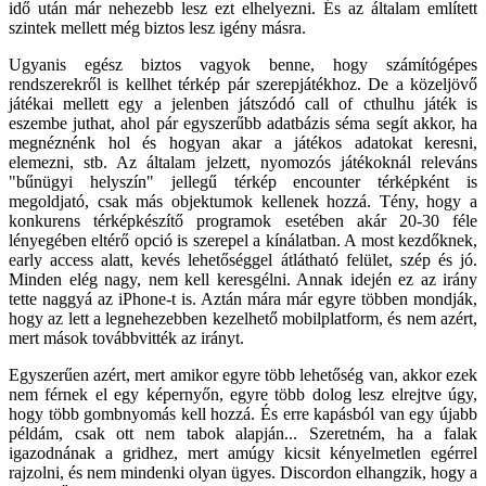
idő után már nehezebb lesz ezt elhelyezni. És az általam említett
szintek mellett még biztos lesz igény másra.
Ugyanis egész biztos vagyok benne, hogy számítógépes
rendszerekről is kellhet térkép pár szerepjátékhoz. De a közeljövő
játékai mellett egy a jelenben játszódó call of cthulhu játék is
eszembe juthat, ahol pár egyszerűbb adatbázis séma segít akkor, ha
megnéznénk hol és hogyan akar a játékos adatokat keresni,
elemezni, stb. Az általam jelzett, nyomozós játékoknál releváns
"bűnügyi helyszín" jellegű térkép encounter térképként is
megoldjató, csak más objektumok kellenek hozzá. Tény, hogy a
konkurens térképkészítő programok esetében akár 20-30 féle
lényegében eltérő opció is szerepel a kínálatban. A most kezdőknek,
early access alatt, kevés lehetőséggel átlátható felület, szép és jó.
Minden elég nagy, nem kell keresgélni. Annak idején ez az irány
tette naggyá az iPhone-t is. Aztán mára már egyre többen mondják,
hogy az lett a legnehezebben kezelhető mobilplatform, és nem azért,
mert mások továbbvitték az irányt.
Egyszerűen azért, mert amikor egyre több lehetőség van, akkor ezek
nem férnek el egy képernyőn, egyre több dolog lesz elrejtve úgy,
hogy több gombnyomás kell hozzá. És erre kapásból van egy újabb
példám, csak ott nem tabok alapján... Szeretném, ha a falak
igazodnának a gridhez, mert amúgy kicsit kényelmetlen egérrel
rajzolni, és nem mindenki olyan ügyes. Discordon elhangzik, hogy a