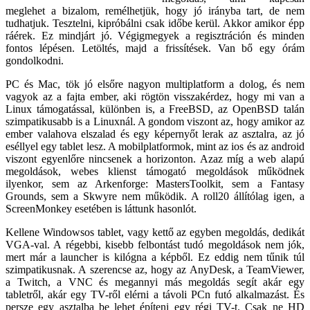
meglehet a bizalom, remélhetjük, hogy jó irányba tart, de nem
tudhatjuk. Tesztelni, kipróbálni csak időbe kerül. Akkor amikor épp
ráérek. Ez mindjárt jó. Végigmegyek a regisztráción és minden
fontos lépésen. Letöltés, majd a frissítések. Van bő egy órám
gondolkodni.
PC és Mac, tök jó elsőre nagyon multiplatform a dolog, és nem
vagyok az a fajta ember, aki rögtön visszakérdez, hogy mi van a
Linux támogatással, különben is, a FreeBSD, az OpenBSD talán
szimpatikusabb is a Linuxnál. A gondom viszont az, hogy amikor az
ember valahova elszalad és egy képernyőt lerak az asztalra, az jó
eséllyel egy tablet lesz. A mobilplatformok, mint az ios és az android
viszont egyenlőre nincsenek a horizonton. Azaz míg a web alapú
megoldások, webes klienst támogató megoldások működnek
ilyenkor, sem az Arkenforge: MastersToolkit, sem a Fantasy
Grounds, sem a Skwyre nem működik. A roll20 állítólag igen, a
ScreenMonkey esetében is láttunk hasonlót.
Kellene Windowsos tablet, vagy kettő az egyben megoldás, dedikát
VGA-val. A régebbi, kisebb felbontást tudó megoldások nem jók,
mert már a launcher is kilógna a képből. Ez eddig nem tűnik túl
szimpatikusnak. A szerencse az, hogy az AnyDesk, a TeamViewer,
a Twitch, a VNC és megannyi más megoldás segít akár egy
tabletről, akár egy TV-ről elérni a távoli PCn futó alkalmazást. És
persze egy asztalba be lehet építeni egy régi TV-t. Csak ne HD