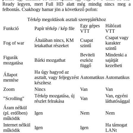
Ready legyen, mert Full HD alatt még mindig nincs meg a
felbontás. Csakhogy hamar jön a következő pofon:
Térkép megoldások asztali szerepjátékhoz
Egy gépes
Hálózati
Funkció
Papír térkép / kép file
VTT
VTT
Csapat vagy
Általában nincs, KM
Csapat
Fog of war
karakter
letakathat részeket
szintű
szintű
Beviteli
Mindenki a
Figurák
Bárki mozgathat
eszköz
sajátját
mozgatása
függő
kezelheti
Ha úgy hagyod az
Állapot
asztalt, vagy feljegyzést
Automatikus
Automatikus
mentése
készítesz
Zoom
Nincs
Van
Van
Térkép mozgatása, új
Van, egyéni
"Scrolling"
Van
részlet felrakása
láthatósággal
Áram nélkül
(pl. erdőben)
Igen
Nem
Nem
működik
Internet nélkül
Ha támogat
Igen
Igen
működik
LANt