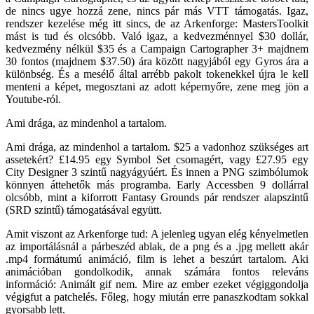
de nincs ugye hozzá zene, nincs pár más VTT támogatás. Igaz,
rendszer kezelése még itt sincs, de az Arkenforge: MastersToolkit
mást is tud és olcsóbb. Való igaz, a kedvezménnyel $30 dollár,
kedvezmény nélkül $35 és a Campaign Cartographer 3+ majdnem
30 fontos (majdnem $37.50) ára között nagyjából egy Gyros ára a
különbség. És a mesélő által arrébb pakolt tokenekkel újra le kell
menteni a képet, megosztani az adott képernyőre, zene meg jön a
Youtube-ról.
Ami drága, az mindenhol a tartalom.
Ami drága, az mindenhol a tartalom. $25 a vadonhoz szükséges art
assetekért? £14.95 egy Symbol Set csomagért, vagy £27.95 egy
City Designer 3 szintű nagyágyúért. És innen a PNG szimbólumok
könnyen áttehetők más programba. Early Accessben 9 dollárral
olcsóbb, mint a kiforrott Fantasy Grounds pár rendszer alapszintű
(SRD szintű) támogatásával együtt.
Amit viszont az Arkenforge tud: A jelenleg ugyan elég kényelmetlen
az importálásnál a párbeszéd ablak, de a png és a .jpg mellett akár
.mp4 formátumú animáció, film is lehet a beszúrt tartalom. Aki
animációban gondolkodik, annak számára fontos releváns
információ: Animált gif nem. Mire az ember ezeket végiggondolja
végigfut a patchelés. Főleg, hogy miután erre panaszkodtam sokkal
gyorsabb lett.