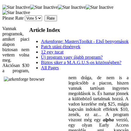
Please Rate
Vannak
Article Index
programok,
amiket piaci
Arkenforge: MastersToolkit - Első benyomások
alapon
Patch utáni élmények
biztosan nem
12 egy tucat
vettem volna
Új program vagy újabb program?
meg.
Biztos siker a M.A.G.U.S-os közösségben?
Akciósan $30
All Pages
a program,
nem drága, de nem is a
legolcsóbb a piacon, hiszen
vannak tartósan ingyenes
megoldások is. És hamar jönnek
a különböző tartalmak hozzá. A
vadon kezelése még $25, mágia
kapcsán indokolt effektek $10,
zenék, ez az... A program
viszont még egy
alpha
verzió,
egy olyan Early Access
megoldás, ami kapcsán