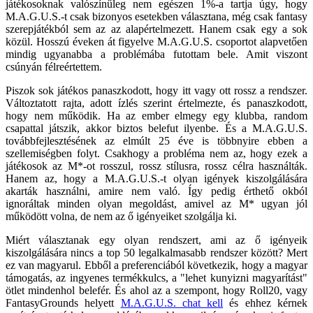
játékosoknak valószínűleg nem egészen 1%-a tartja úgy, hogy
M.A.G.U.S.-t csak bizonyos esetekben választana, még csak fantasy
szerepjátékból sem az az alapértelmezett. Hanem csak egy a sok
közül. Hosszú éveken át figyelve M.A.G.U.S. csoportot alapvetően
mindig ugyanabba a problémába futottam bele. Amit viszont
csúnyán félreértettem.
Piszok sok játékos panaszkodott, hogy itt vagy ott rossz a rendszer.
Változtatott rajta, adott ízlés szerint értelmezte, és panaszkodott,
hogy nem működik. Ha az ember elmegy egy klubba, random
csapattal játszik, akkor biztos belefut ilyenbe. És a M.A.G.U.S.
továbbfejlesztésének az elmúlt 25 éve is többnyire ebben a
szellemiségben folyt. Csakhogy a probléma nem az, hogy ezek a
játékosok az M*-ot rosszul, rossz stílusra, rossz célra használták.
Hanem az, hogy a M.A.G.U.S.-t olyan igények kiszolgálására
akarták használni, amire nem való. Így pedig érthető okból
ignoráltak minden olyan megoldást, amivel az M* ugyan jól
működött volna, de nem az ő igényeiket szolgálja ki.
Miért választanak egy olyan rendszert, ami az ő igényeik
kiszolgálására nincs a top 50 legalkalmasabb rendszer között? Mert
ez van magyarul. Ebből a preferenciából következik, hogy a magyar
támogatás, az ingyenes termékkulcs, a "lehet kunyizni magyarítást"
ötlet mindenhol belefér. És ahol az a szempont, hogy Roll20, vagy
FantasyGrounds helyett
M.A.G.U.S. chat kell
és ehhez kérnek