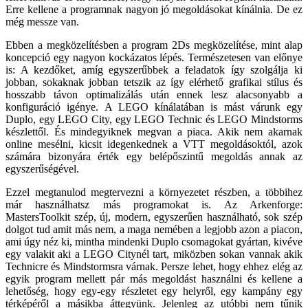
Erre kellene a programnak nagyon jó megoldásokat kínálnia. De ez
még messze van.
Ebben a megközelítésben a program 2Ds megközelítése, mint alap
koncepció egy nagyon kockázatos lépés. Természetesen van előnye
is: A kezdőket, amíg egyszerűbbek a feladatok így szolgálja ki
jobban, sokaknak jobban tetszik az így elérhető grafikai stílus és
hosszabb távon optimalizálás után ennek lesz alacsonyabb a
konfiguráció igénye. A LEGO kínálatában is mást várunk egy
Duplo, egy LEGO City, egy LEGO Technic és LEGO Mindstorms
készlettől. És mindegyiknek megvan a piaca. Akik nem akarnak
online mesélni, kicsit idegenkednek a VTT megoldásoktól, azok
számára bizonyára érték egy belépőszintű megoldás annak az
egyszerűségével.
Ezzel megtanulod megtervezni a környezetet részben, a többihez
már használhatsz más programokat is. Az Arkenforge:
MastersToolkit szép, új, modern, egyszerűen használható, sok szép
dolgot tud amit más nem, a maga nemében a legjobb azon a piacon,
ami úgy néz ki, mintha mindenki Duplo csomagokat gyártan, kivéve
egy valakit aki a LEGO Citynél tart, miközben sokan vannak akik
Technicre és Mindstormsra várnak. Persze lehet, hogy ehhez elég az
egyik program mellett pár más megoldást használni és kellene a
lehetőség, hogy egy-egy részletet egy helyről, egy kampány egy
térképéről a másikba áttegyünk. Jelenleg az utóbbi nem tűnik