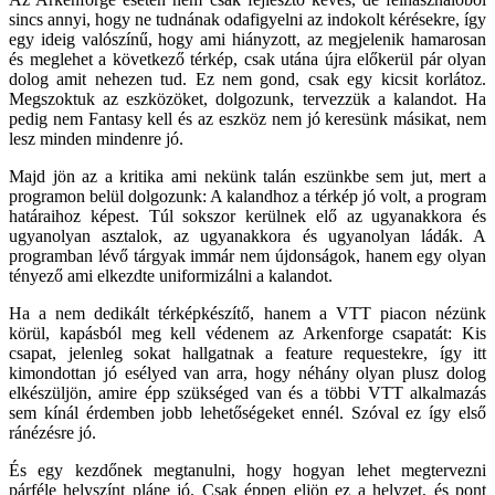
sincs annyi, hogy ne tudnának odafigyelni az indokolt kérésekre, így
egy ideig valószínű, hogy ami hiányzott, az megjelenik hamarosan
és meglehet a következő térkép, csak utána újra előkerül pár olyan
dolog amit nehezen tud. Ez nem gond, csak egy kicsit korlátoz.
Megszoktuk az eszközöket, dolgozunk, tervezzük a kalandot. Ha
pedig nem Fantasy kell és az eszköz nem jó keresünk másikat, nem
lesz minden mindenre jó.
Majd jön az a kritika ami nekünk talán eszünkbe sem jut, mert a
programon belül dolgozunk: A kalandhoz a térkép jó volt, a program
határaihoz képest. Túl sokszor kerülnek elő az ugyanakkora és
ugyanolyan asztalok, az ugyanakkora és ugyanolyan ládák. A
programban lévő tárgyak immár nem újdonságok, hanem egy olyan
tényező ami elkezdte uniformizálni a kalandot.
Ha a nem dedikált térképkészítő, hanem a VTT piacon nézünk
körül, kapásból meg kell védenem az Arkenforge csapatát: Kis
csapat, jelenleg sokat hallgatnak a feature requestekre, így itt
kimondottan jó esélyed van arra, hogy néhány olyan plusz dolog
elkészüljön, amire épp szükséged van és a többi VTT alkalmazás
sem kínál érdemben jobb lehetőségeket ennél. Szóval ez így első
ránézésre jó.
És egy kezdőnek megtanulni, hogy hogyan lehet megtervezni
párféle helyszínt pláne jó. Csak éppen eljön ez a helyzet, és pont