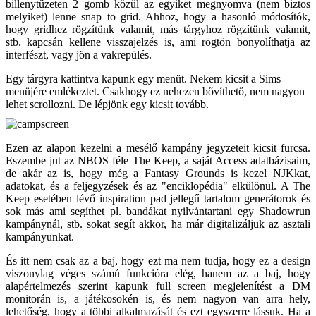
billenytűzeten 2 gomb közül az egyiket megnyomva (nem biztos
melyiket) lenne snap to grid. Ahhoz, hogy a hasonló módosítók,
hogy gridhez rögzítünk valamit, más tárgyhoz rögzítünk valamit,
stb. kapcsán kellene visszajelzés is, ami rögtön bonyolíthatja az
interfészt, vagy jön a vakrepülés.
Egy tárgyra kattintva kapunk egy menüt. Nekem kicsit a Sims
menüjére emlékeztet. Csakhogy ez nehezen bővíthető, nem nagyon
lehet scrollozni. De lépjönk egy kicsit tovább.
Ezen az alapon kezelni a mesélő kampány jegyzeteit kicsit furcsa.
Eszembe jut az NBOS féle The Keep, a saját Access adatbázisaim,
de akár az is, hogy még a Fantasy Grounds is kezel NJKkat,
adatokat, és a feljegyzések és az "enciklopédia" elkülönül. A The
Keep esetében lévő inspiration pad jellegű tartalom generátorok és
sok más ami segíthet pl. bandákat nyilvántartani egy Shadowrun
kampánynál, stb. sokat segít akkor, ha már digitalizáljuk az asztali
kampányunkat.
És itt nem csak az a baj, hogy ezt ma nem tudja, hogy ez a design
viszonylag véges számú funkcióra elég, hanem az a baj, hogy
alapértelmezés szerint kapunk full screen megjelenítést a DM
monitorán is, a játékosokén is, és nem nagyon van arra hely,
lehetőség, hogy a többi alkalmazását és ezt egyszerre lássuk. Ha a