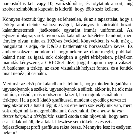
harcosból is kell vagy 10, varázslóból is, és folytatjuk a sort, míg
szobor szimbólum kapcsán is kiderül, hogy több száz kellene.
Könnyen érezzük úgy, hogy ez lehetetlen, és az a tapasztalat, hogy a
térkép ami eleinte változatosságot, látványos inspiricáiót hozott
kalandmesternek, játékosnak egyaránt immár uniformizál. Az
egyszerű alaprajz sok nyomozós kalandhoz tökéletes handout, mert
tényleg olyan, mint az 1920-as évekbeli könyvekben is volt, még a
hangulatot is adja, de D&D-s battlematnak borzasztóan kevés. És
amikor sokszor mondom el, hogy nekem az előre megírt, publikált
kaland nem az igazi, sok dologban a gyári térképeken, pályákon
maradás kényszere, a CRPGket idézi, joggal kapom meg a választ:
A battlemat, a térkép, az azon vizualizált helyzet fontos, és a fentiek
miatt nehéz jót csinálni.
Mert már az első pár kalandban is feltűnik, hogy minden fogadóban
ugyanolyanok a székek, ugyanolyanok a sültek, akkor is, ha tök más
kultúra, másból, más módszerrel készül, ha magunk csináljuk a
térképet. Ha a profi kiadó grafikussal mindent egyedileg terveztet
meg akkor ezt a határt lépjük át. És erre nem sok esélyünk van, mert
sok dolgot mi is megpróbálhatunk összerakni. De a
wow, itt van
tisztes bárpult a térképükön
szintű csoda után rájövünk, hogy nem
csak falakból áll, de a falak illesztése sem tökéletes és ezt a
fejlesztőcsapat profi grafikusa rakta össze. Mennyire lesz itt esélyem
nekem?