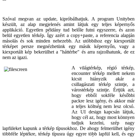
Szóval megvan az update, kipróbálhatjuk. A program Unityben
készült, az alap megjelenés amint látjuk egy teljes képernyős
applikáció. Egyetlen példány tud belőle futni egyszerre, és azon
belül egyetlen térkép. Így azért a copy+paste, a referencia alapján
másolás és sok minden nehezebb. Az utóbbihoz egy kiexportált
térképet persze megnézhetünk egy másik képernyőn, vagy a
kiexportált kép bekerülhet a "háttérbe" és arra rajzolhatunk, de ez
nem az igazi.
A világtérkép, régió térkép,
encounter térkép mellett nekem
kicsit hiányzik akár a
csillagászati térkép szintje, a
várostérkép szintje. Értjük azt,
hogy ebből sokféle későbbi
packre lesz igény, és akkor már
a teljes költség nem lesz olcsó.
Az UI design kapcsán látjuk,
hogy cél az, hogy most könnyen
tudjuk kezelni, szép nagy
lapfüleket kapunk a térkép típusokhoz. De ahogy felmerülhet igény
többféle léptékre, térkép típusra úgy egyre több lapfül kell, és egy