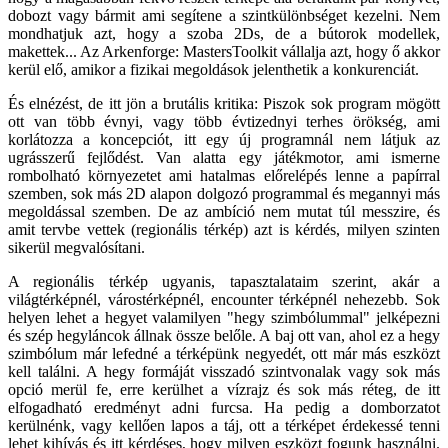
dobozt vagy bármit ami segítene a szintkülönbséget kezelni. Nem
mondhatjuk azt, hogy a szoba 2Ds, de a bútorok modellek,
makettek... Az Arkenforge: MastersToolkit vállalja azt, hogy ő akkor
kerül elő, amikor a fizikai megoldások jelenthetik a konkurenciát.
És elnézést, de itt jön a brutális kritika: Piszok sok program mögött
ott van több évnyi, vagy több évtizednyi terhes örökség, ami
korlátozza a koncepciót, itt egy új programnál nem látjuk az
ugrásszerű fejlődést. Van alatta egy játékmotor, ami ismerne
rombolható környezetet ami hatalmas előrelépés lenne a papírral
szemben, sok más 2D alapon dolgozó programmal és megannyi más
megoldással szemben. De az ambíció nem mutat túl messzire, és
amit tervbe vettek (regionális térkép) azt is kérdés, milyen szinten
sikerül megvalósítani.
A regionális térkép ugyanis, tapasztalataim szerint, akár a
világtérképnél, várostérképnél, encounter térképnél nehezebb. Sok
helyen lehet a hegyet valamilyen "hegy szimbólummal" jelképezni
és szép hegyláncok állnak össze belőle. A baj ott van, ahol ez a hegy
szimbólum már lefedné a térképünk negyedét, ott már más eszközt
kell találni. A hegy formáját visszadó szintvonalak vagy sok más
opció merül fe, erre kerülhet a vízrajz és sok más réteg, de itt
elfogadható eredményt adni furcsa. Ha pedig a domborzatot
kerülnénk, vagy kellően lapos a táj, ott a térképet érdekessé tenni
lehet kihívás és itt kérdéses, hogy milyen eszközt fogunk használni.