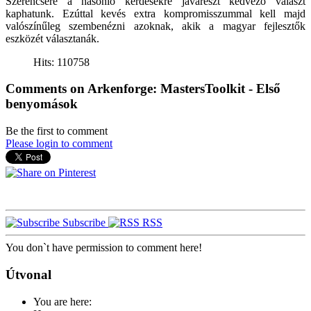
Szerencsére a hasonló kérdésekre javarészt kedvező választ
kaphatunk. Ezúttal kevés extra kompromisszummal kell majd
valószínűleg szembenézni azoknak, akik a magyar fejlesztők
eszközét választanák.
Hits: 110758
Comments on Arkenforge: MastersToolkit - Első
benyomások
Be the first to comment
Please login to comment
Subscribe
RSS
You don`t have permission to comment here!
Útvonal
You are here: