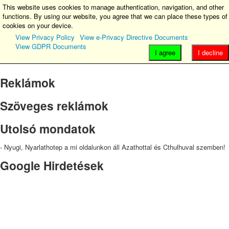
This website uses cookies to manage authentication, navigation, and other
functions. By using our website, you agree that we can place these types of
Main Menu
cookies on your device.
View Privacy Policy
View e-Privacy Directive Documents
GDPR
View GDPR Documents
Home
I agree
I decline
JomSocial
Reklámok
Szöveges reklámok
Utolsó mondatok
- Nyugi, Nyarlathotep a mi oldalunkon áll Azathottal és Cthulhuval szemben!
Google Hirdetések