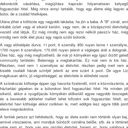
dekorációk vásárlása, megújítása kapcsán folyamatosan ketyegő
fogyasztási hitel. Még nincs annyi tartalék, hogy egy életre elég legyen a
bútor, de a család hitelképes.
Utána jöhet a költözés egy nagyobb lakásba, ha jön a baba. A "B" zónát, ami
inkább üzleti vagy el sikerül kerülni, vagy nem, de a középszintű életvitelig
vezető utat látjuk. Ez még mindig nem egy rezsi nélküli passzív ház, még
mindig nem örök élet plusz egy napra szóló bútorok.
A nagy előrelépés durva. 11 pont, 6 személy. 850 nuyen lenne 1 személyre,
1700 nuyen 6 személyre, 170.000 nuyen jelenti a végleges árát a dolognak.
Üres ház, egy még megfizethető, de már jó környéken egy igazi őrzött gated
community területén. Belemegy a megtakarítás. Ez már nem is kis ház.
Részben, mert nem 1 személyes az életvitel, részben pedig mert nem a
kisebb családi házak szintjét jelenti az erre szánt 4 pont. De ugye Liz
mágikusan aktív, jó végzettséggel, az életvitele is előrefelé vezet.
A szórakozás költsége éppen úgy havonta fizetendő, mint a közműszámla, a
háztartási gépeken és a bútorokon lévő fogyasztási hitel. Ha minden jól
sikerül, akkor a nyugdíjazás környékén előkerülő egyes nagyobb összegek
és a kevesebb adóteher mellett lehet kifizetni sok fogyasztási hitelt, az
életvitel havi költsége ekkor csökken le, mert eddigre lesz egyre több pont
eleve megvásárolva.
A fentiek persze azt feltételezik, hogy az élete során nem történik olyan baj,
amivel visszaesne, ami mondjuk bűnözőt csinálna belőle, stb. és a történet
vége sem az, hogy van egy gazdag életvitel, hanem az, hogy valahova a