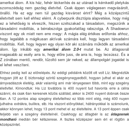
amerikai álom. A kis ház, fehér léckerítés és az utánad is kémkedő pletykás
szomszédság nem gazdag életvitel. Csak éppen véglegesen megvásárolt,
önálló. Ha ez egy nem túl gazdag kisvárost érint? Még a középszintű
életvitelt sem kell ehhez elérni. A cyberpunk disztópia alapvetése, hogy még
ez a lehetőség is elveszik, hiszen szétszakad a társadalom, megszűnik a
társadalmi mobilitás, a bérrabszolga gyakorlatilag rabszolga. A Shadowrun
viszont egy ok miatt nem erre megy: A mágia elég értékes erőforrás ahhoz,
hogy legalább a mágikusan aktívak számára kell, hogy legyen társadalmi
mobilitás. Kell, hogy legyen egy olyan kör aki számára működik az amerikai
álom. Így inkább egy
amerikai álom 2.0-t
mutat be. Az átlagosná
magasabb az esély arra is, hogy előre juss, de arra is, hogy lecsússz. És a
Z zónában mentő, rendőr, tűzoltó sem jár neked, az állampolgári jogaidat is
el lehet veszíteni.
Ehhez pedig kell az előrelépés. Az eddigi példáink között ott volt Liz. Megnéztük
hogyan jött az E biztonsági szintű szegénynegyedből, hogyan juthat el akár az
árnyvadászok életéig, akár valamiig ami már lényegesen több, mint egy szegény
életivltel. Kimondtuk:
Ha Liz továbbra is 400 nuyent tud havonta erre a célra
szánni, és csak 6an keresnek közös szállást, akkor is 2400 nuyent dobnak össze
6an. A 12 pontos alap szegény életvitelhez ez több mint elég, még 400 nuyen
juthatna extrákra, bulikra, stb. Ha viszont előnyökkel, hátrányokkal is számolunk,
akkor könnyen lehet, hogy 13 pont mehet el az életvitelre. A 13 pont éppen csak
feljebb van a szegény életvitelnél. Csakhogy az átlagbér is az
átlagosnak
mondható
medián bér kétszerese. A tisztes középszer sem éri el rögtön a
középszintet.