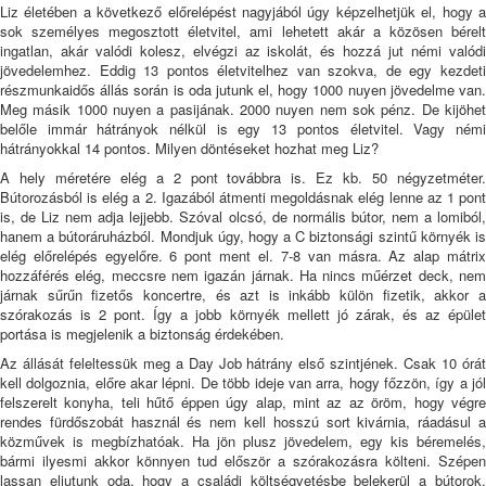
Liz életében a következő előrelépést nagyjából úgy képzelhetjük el, hogy a
sok személyes megosztott életvitel, ami lehetett akár a közösen bérelt
ingatlan, akár valódi kolesz, elvégzi az iskolát, és hozzá jut némi valódi
jövedelemhez. Eddig 13 pontos életvitelhez van szokva, de egy kezdeti
részmunkaidős állás során is oda jutunk el, hogy 1000 nuyen jövedelme van.
Meg másik 1000 nuyen a pasijának. 2000 nuyen nem sok pénz. De kijöhet
belőle immár hátrányok nélkül is egy 13 pontos életvitel. Vagy némi
hátrányokkal 14 pontos. Milyen döntéseket hozhat meg Liz?
A hely méretére elég a 2 pont továbbra is. Ez kb. 50 négyzetméter.
Bútorozásból is elég a 2. Igazából átmenti megoldásnak elég lenne az 1 pont
is, de Liz nem adja lejjebb. Szóval olcsó, de normális bútor, nem a lomiból,
hanem a bútoráruházból. Mondjuk úgy, hogy a C biztonsági szintű környék is
elég előrelépés egyelőre. 6 pont ment el. 7-8 van másra. Az alap mátrix
hozzáférés elég, meccsre nem igazán járnak. Ha nincs műérzet deck, nem
járnak sűrűn fizetős koncertre, és azt is inkább külön fizetik, akkor a
szórakozás is 2 pont. Így a jobb környék mellett jó zárak, és az épület
portása is megjelenik a biztonság érdekében.
Az állását feleltessük meg a Day Job hátrány első szintjének. Csak 10 órát
kell dolgoznia, előre akar lépni. De több ideje van arra, hogy főzzön, így a jól
felszerelt konyha, teli hűtő éppen úgy alap, mint az az öröm, hogy végre
rendes fürdőszobát használ és nem kell hosszú sort kivárnia, ráadásul a
közművek is megbízhatóak. Ha jön plusz jövedelem, egy kis béremelés,
bármi ilyesmi akkor könnyen tud először a szórakozásra költeni. Szépen
lassan eljutunk oda, hogy a családi költségvetésbe belekerül a bútorok,