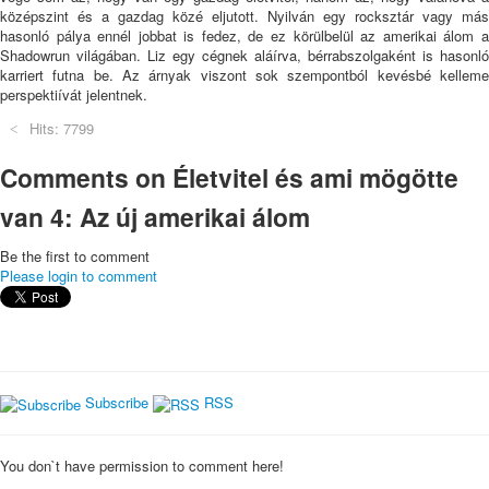
középszint és a gazdag közé eljutott. Nyilván egy rocksztár vagy más
hasonló pálya ennél jobbat is fedez, de ez körülbelül az amerikai álom a
Shadowrun világában. Liz egy cégnek aláírva, bérrabszolgaként is hasonló
karriert futna be. Az árnyak viszont sok szempontból kevésbé kelleme
perspektiívát jelentnek.
Hits: 7799
Comments on Életvitel és ami mögötte
van 4: Az új amerikai álom
Be the first to comment
Please login to comment
Subscribe
RSS
You don`t have permission to comment here!