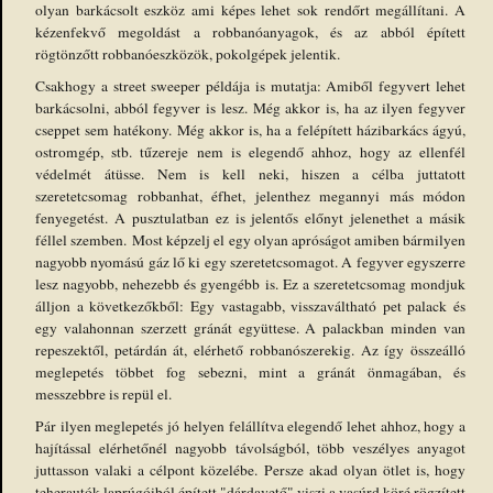
olyan barkácsolt eszköz ami képes lehet sok rendőrt megállítani. A
kézenfekvő megoldást a robbanóanyagok, és az abból épített
rögtönzőtt robbanóeszközök, pokolgépek jelentik.
Csakhogy a street sweeper példája is mutatja: Amiből fegyvert lehet
barkácsolni, abból fegyver is lesz. Még akkor is, ha az ilyen fegyver
cseppet sem hatékony. Még akkor is, ha a felépített házibarkács ágyú,
ostromgép, stb. tűzereje nem is elegendő ahhoz, hogy az ellenfél
védelmét átüsse. Nem is kell neki, hiszen a célba juttatott
szeretetcsomag robbanhat, éfhet, jelenthez megannyi más módon
fenyegetést. A pusztulatban ez is jelentős előnyt jelenethet a másik
féllel szemben. Most képzelj el egy olyan apróságot amiben bármilyen
nagyobb nyomású gáz lő ki egy szeretetcsomagot. A fegyver egyszerre
lesz nagyobb, nehezebb és gyengébb is. Ez a szeretetcsomag mondjuk
álljon a következőkből: Egy vastagabb, visszaváltható pet palack és
egy valahonnan szerzett gránát együttese. A palackban minden van
repeszektől, petárdán át, elérhető robbanószerekig. Az így összeálló
meglepetés többet fog sebezni, mint a gránát önmagában, és
messzebbre is repül el.
Pár ilyen meglepetés jó helyen felállítva elegendő lehet ahhoz, hogy a
hajítással elérhetőnél nagyobb távolságból, több veszélyes anyagot
juttasson valaki a célpont közelébe. Persze akad olyan ötlet is, hogy
teherautók laprúgóiból épített "dárdavető" viszi a vasúrd köré rögzített