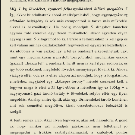
Míg 1 kg lövedéket, izomerő felhasználásával kilövő megoldás 7
kg,
ugyanezeket az
akkor kiindulhatunk abból az elképzelésből, hogy
adatokat
helyigény és sok más szempontból is tartva más működési
elvvel is használhatjuk. Ha pedig mondjuk 5 slingshot launcher
egymás fölé szerelve együttesen működhető, akkor egyetlen olyan
egység is ami 5 kilogramot lő ki. Persze a felhúzásához is kell gép és
kell valami amihez csatlakoztatott fegyverekkel egyszerre kezelhetjük.
Az utóbbira is van eszköz így a teljes rendszert elképzelhetjük úgy,
mint egy mechanikusan irányított tornyot, ahol mechanikus eszköz
(gázzal) „húzza fel” a rendszert, ha itt nem is kell ilyen erőforrás, és
így több eszköznek megfelelő lövedék mennyiséget lövünk ki. Ahova
vízágyú elfér oda ez is elfér alapon azt mondjuk, hogy a forgatáshoz,
emeléshez nagyjából egy „közepes torony” méretű szerkezet kell, a
fegyver maga is eléri a 35 kg-t ebben a méretben így ez 135kg + a
nagynyomású gázt tároló tartály + lövedékek súlyba elfér egy ilyen
megoldás. Az alap amire építik akár egy törmemléket tároló konténer,
ami sok szeméttel megtöltve, kicsit összebetonozva fedezékül is
szolgál.
A fenti remek alap. Akár ilyen fegyverre, akár sok hasonlóra. A gond
az, hogy amikor azt mondjuk játékosnak nem feltétlenül jó
megengedni a trükkös szabályalkalmazást, a szabályok pontos