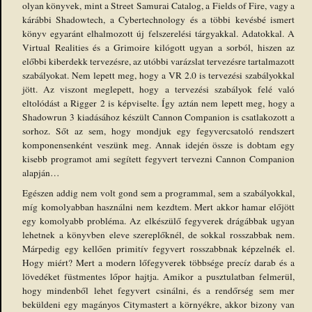
olyan könyvek, mint a Street Samurai Catalog, a Fields of Fire, vagy a
kárábbi Shadowtech, a Cybertechnology és a többi kevésbé ismert
könyv egyaránt elhalmozott új felszerelési tárgyakkal. Adatokkal. A
Virtual Realities és a Grimoire kilógott ugyan a sorból, hiszen az
előbbi kiberdekk tervezésre, az utóbbi varázslat tervezésre tartalmazott
szabályokat. Nem lepett meg, hogy a VR 2.0 is tervezési szabályokkal
jött. Az viszont meglepett, hogy a tervezési szabályok felé való
eltolódást a Rigger 2 is képviselte. Így aztán nem lepett meg, hogy a
Shadowrun 3 kiadásához készült Cannon Companion is csatlakozott a
sorhoz. Sőt az sem, hogy mondjuk egy fegyvercsatoló rendszert
komponensenként veszünk meg. Annak idején össze is dobtam egy
kisebb programot ami segített fegyvert tervezni Cannon Companion
alapján…
Egészen addig nem volt gond sem a programmal, sem a szabályokkal,
míg komolyabban használni nem kezdtem. Mert akkor hamar előjött
egy komolyabb probléma. Az elkészülő fegyverek drágábbak ugyan
lehetnek a könyvben eleve szereplőknél, de sokkal rosszabbak nem.
Márpedig egy kellően primitív fegyvert rosszabbnak képzelnék el.
Hogy miért? Mert a modern lőfegyverek többsége precíz darab és a
lövedéket füstmentes lőpor hajtja. Amikor a pusztulatban felmerül,
hogy mindenből lehet fegyvert csinálni, és a rendőrség sem mer
beküldeni egy magányos Citymastert a környékre, akkor bizony van