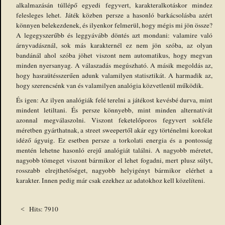
alkalmazásán túllépő egyedi fegyvert, karakteralkotáskor mindez
felesleges lehet. Játék közben persze a hasonló barkácsolásba azért
könnyen belekezdenek, és ilyenkor felmerül, hogy mégis mi jön össze?
A legegyszerűbb és leggyávább döntés azt mondani: valamire való
árnyvadásznál, sok más karakternél ez nem jön szóba, az olyan
bandánál ahol szóba jöhet viszont nem automatikus, hogy megvan
minden nyersanyag. A válaszadás megúszható. A másik megoldás az,
hogy hasraütésszerűen adunk valamilyen statisztikát. A harmadik az,
hogy szerencsénk van és valamilyen analógia közvetlenül működik.
És igen: Az ilyen analógiák felé terelni a játékost kevésbé durva, mint
mindent letiltani. És persze könnyebb, mint minden alternatívát
azonnal megválaszolni. Viszont feketelőporos fegyvert sokféle
méretben gyárthatnak, a street sweepertől akár egy történelmi korokat
idéző ágyuig. Ez esetben persze a torkolati energia és a pontosság
mentén lehetne hasonló erejű analógiát találni. A nagyobb méretet,
nagyobb tömeget viszont bármikor el lehet fogadni, mert plusz súlyt,
rosszabb elrejthetőséget, nagyobb helyigényt bármikor elérhet a
karakter. Innen pedig már csak ezekhez az adatokhoz kell közelíteni.
Hits: 7910