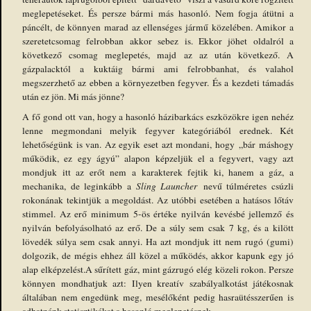
meglepetéseket. És persze bármi más hasonló. Nem fogja átütni a
páncélt, de könnyen marad az ellenséges jármű közelében. Amikor a
szeretetcsomag felrobban akkor sebez is. Ekkor jöhet oldalról a
következő csomag meglepetés, majd az az után következő. A
gázpalacktól a kuktáig bármi ami felrobbanhat, és valahol
megszerzhető az ebben a környezetben fegyver. És a kezdeti támadás
után ez jön. Mi más jönne?
A fő gond ott van, hogy a hasonló házibarkács eszközökre igen nehéz
lenne megmondani melyik fegyver kategóriából erednek. Két
lehetőségünk is van. Az egyik eset azt mondani, hogy „bár máshogy
működik, ez egy ágyú” alapon képzeljük el a fegyvert, vagy azt
mondjuk itt az erőt nem a karakterek fejtik ki, hanem a gáz, a
mechanika, de leginkább a
Sling Launcher
nevű túlméretes csúzli
rokonának tekintjük a megoldást. Az utóbbi esetében a hatásos lőtáv
stimmel. Az erő minimum 5-ös értéke nyilván kevésbé jellemző és
nyilván befolyásolható az erő. De a súly sem csak 7 kg, és a kilött
lövedék súlya sem csak annyi. Ha azt mondjuk itt nem rugó (gumi)
dolgozik, de mégis ehhez áll közel a működés, akkor kapunk egy jó
alap elképzelést.A sűrített gáz, mint gázrugó elég közeli rokon. Persze
könnyen mondhatjuk azt: Ilyen kreatív szabályalkotást játékosnak
általában nem engedünk meg, mesélőként pedig hasraütésszerűen is
adhatnánk statisztikákat a hasonló meglepetésnek.