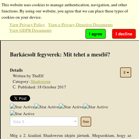
This website uses cookies to manage authentication, navigation, and other
functions. By using our website, you agree that we can place these types of
cookies on your device.
View Privacy Policy
View e-Privacy Directive Documents
View GDPR Documents
I agree
I decline
Barkácsolt fegyverek: Mit tehet a mesélő?
Details
Written by
TheElf
Category:
Shadowrun
Published: 18 October 2017
User
Rating:
5
/
5
Please
Rate
Még a 2. kiadású Shadowrun idején jártunk. Megszoktam, hogy az