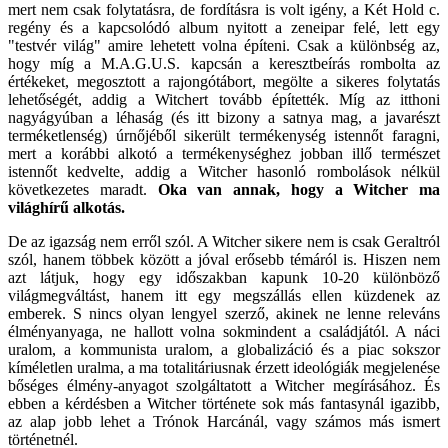
mert nem csak folytatásra, de fordításra is volt igény, a Két Hold c.
regény és a kapcsolódó album nyitott a zeneipar felé, lett egy
"testvér világ" amire lehetett volna építeni. Csak a különbség az,
hogy míg a M.A.G.U.S. kapcsán a keresztbeírás rombolta az
értékeket, megosztott a rajongótábort, megölte a sikeres folytatás
lehetőségét, addig a Witchert tovább építették. Míg az itthoni
nagyágyúban a léhaság (és itt bizony a satnya mag, a javarészt
terméketlenség) úrnőjéből sikerült termékenység istennőt faragni,
mert a korábbi alkotó a termékenységhez jobban illő természet
istennőt kedvelte, addig a Witcher hasonló rombolások nélkül
következetes maradt.
Oka van annak, hogy a Witcher ma
világhírű alkotás.
De az igazság nem erről szól. A Witcher sikere nem is csak Geraltról
szól, hanem többek között a jóval erősebb témáról is. Hiszen nem
azt látjuk, hogy egy időszakban kapunk 10-20 különböző
világmegváltást, hanem itt egy megszállás ellen küzdenek az
emberek. S nincs olyan lengyel szerző, akinek ne lenne releváns
élményanyaga, ne hallott volna sokmindent a családjától. A náci
uralom, a kommunista uralom, a globalizáció és a piac sokszor
kíméletlen uralma, a ma totalitáriusnak érzett ideológiák megjelenése
bőséges élmény-anyagot szolgáltatott a Witcher megírásához. És
ebben a kérdésben a Witcher története sok más fantasynál igazibb,
az alap jobb lehet a Trónok Harcánál, vagy számos más ismert
történetnél.