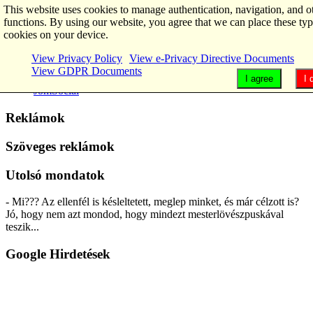
This website uses cookies to manage authentication, navigation, and o
functions. By using our website, you agree that we can place these typ
cookies on your device.
Main Menu
View Privacy Policy
View e-Privacy Directive Documents
GDPR
View GDPR Documents
Home
I agree
I 
JomSocial
Reklámok
Szöveges reklámok
Utolsó mondatok
- Mi??? Az ellenfél is késleltetett, meglep minket, és már célzott is?
Jó, hogy nem azt mondod, hogy mindezt mesterlövészpuskával
teszik...
Google Hirdetések