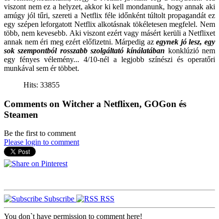
viszont nem ez a helyzet, akkor ki kell mondanunk, hogy annak aki
amúgy jól tűri, szereti a Netflix féle időnként túltolt propagandát ez
egy szépen leforgatott Netflix alkotásnak tökéletesen megfelel. Nem
több, nem kevesebb. Aki viszont ezért vagy másért kerüli a Netflixet
annak nem éri meg ezért előfizetni. Márpedig az
egynek jó lesz, egy
sok szempontból rosszabb szolgáltató kínálatában
konklúzió nem
egy fényes vélemény... 4/10-nél a legjobb színészi és operatőri
munkával sem ér többet.
Hits: 33855
Comments on Witcher a Netflixen, GOGon és
Steamen
Be the first to comment
Please login to comment
Subscribe
RSS
You don`t have permission to comment here!