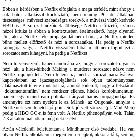
Ebben a kérdésben a Netflix elfoglalta a maga térfelét, mint ahogy a
sok bátor alkotással kockáztató, nem mindig PC de általában
tisztességes, művészi szabadságra törekvő, a művészi víziót kedvelő
HBO is. A sorozat nézőinek többsége Netflix előfizető, számos
nézői kritika is abban a kontextusban értelmezhető, hogy olyantól
jön, aki a Netflix féle propagandát nem bánja, a Netflix minden
bűne mellett előfizető és nézi a sorozataikat. Ha pedig a Netflix
rajongója vagy, a Netflix visszatérő hibái miatt nem fogod ezt a
sorozatot sem kihagyni, ha pedig a Netflixet
Nem törvényszerű, hanem anomália az, hogy a sorozatot olyan is
nézi, aki a híres-hírhedt Making a murderer sorozatot nézve nem
Netflix rajongó lett. Nem lettem az, mert a sorozat narratívájával
kapcsolatban az igazságszolgáltatás sok olyan tudományosan
alátámasztott tényre mutatott rá, amiből kiderült, hogy a felsztárolt
"dokumentumfilm" nem rendszer ellenes, hiteles kordokumentum,
hanem egy mainstream politikai irányzat hamis propagandája. És
amennyire ezt nem nyelem le az M1nek, az Origonak, annyira a
Netflixnek sem lehetett jó pont. Sok jó vett sorozat (pl. Mad Men)
pedig a HBO GO-n is fenn volt. A Netflix pihenőpályán volt. Talán
2-3 alkalommal adtam még neki esélyt.
Aztán véletlenül belefutottam a Mindhunter első évadába. Ha van
olyan Netflix alkotás ami megérdemli a lájkot, akkor a lájk, semmi,