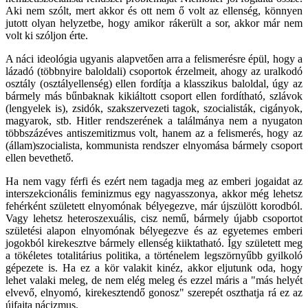
Aki nem szólt, mert akkor és ott nem ő volt az ellenség, könnyen
jutott olyan helyzetbe, hogy amikor rákerült a sor, akkor már nem
volt ki szóljon érte.
A náci ideológia ugyanis alapvetően arra a felismerésre épül, hogy a
lázadó (többnyire baloldali) csoportok érzelmeit, ahogy az uralkodó
osztály (osztályellenség) ellen fordítja a klasszikus baloldal, úgy az
bármely más bűnbaknak kikiáltott csoport ellen fordítható, szlávok
(lengyelek is), zsidók, szakszervezeti tagok, szocialisták, cigányok,
magyarok, stb. Hitler rendszerének a találmánya nem a nyugaton
többszázéves antiszemitizmus volt, hanem az a felismerés, hogy az
(állam)szocialista, kommunista rendszer elnyomása bármely csoport
ellen bevethető.
Ha nem vagy férfi és ezért nem tagadja meg az emberi jogaidat az
interszekcionális feminizmus egy nagyasszonya, akkor még lehetsz
fehérként született elnyomónak bélyegezve, már újszülött korodból.
Vagy lehetsz heteroszexuális, cisz nemű, bármely újabb csoportot
születési alapon elnyomónak bélyegezve és az egyetemes emberi
jogokból kirekesztve bármely ellenség kiiktatható. Így született meg
a tökéletes totalitárius politika, a történelem legszörnyűbb gyilkoló
gépezete is. Ha ez a kör valakit kinéz, akkor eljutunk oda, hogy
lehet valaki meleg, de nem elég meleg és ezzel máris a "más helyét
elvevő, elnyomó, kirekesztendő gonosz" szerepét oszthatja rá ez az
újfajta nácizmus.