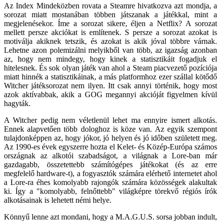
Az Index Mindeközben rovata a Steamre hivatkozva azt mondja, a
sorozat miatt mostanában többen játszanak a játékkal, mint a
megjelenésekor. Íme a sorozat sikere, éljen a Netflix? A sorozat
mellett persze akciókat is említenek. S persze a sorozat azokat is
motiválja akiknek tetszik, és azokat is akik jóval többre várnak.
Lehetne azon polemizálni melyikből van több, az igazság azonban
az, hogy nem mindegy, hogy kinek a statisztikáit fogadjuk el
hitelesnek. És sok olyan játék van ahol a Steam piacvezető pozíciója
miatt hinnék a statisztikáinak, a más platformhoz ezer szállal kötődő
Witcher játéksorozat nem ilyen. Itt csak annyi történik, hogy most
azok aktívabbak, akik a GOG megannyi akcióját figyelmen kívül
hagyták.
A Witcher pedig nem véletlenül lehet ma ennyire ismert alkotás.
Ennek alapvetően több dologhoz is köze van. Az egyik szempont
tulajdonképpen az, hogy jókor, jó helyen és jó időben született meg.
Az 1990-es évek egyszerre hozta el Kelet- és Közép-Európa számos
országnak az alkotói szabadságot, a világnak a Lore-ban már
gazdagabb, összetettebb számítógépes játékokat (és az erre
megfelelő hardware-t), a fogyasztók számára elérhető internetet ahol
a Lore-ra éhes komolyabb rajongók számára közösségek alakultak
ki. Így a "komolyabb, felnőttebb" világképre törekvő régiós írók
alkotásainak is lehetett némi helye.
Könnyű lenne azt mondani, hogy a M.A.G.U.S. sorsa jobban indult,