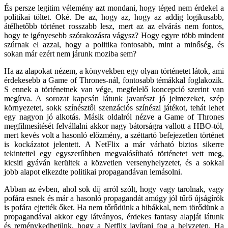
És persze legitim vélemény azt mondani, hogy téged nem érdekel a
politikai töltet. Oké. De az, hogy az, hogy az addig logikusabb,
átélhetőbb történet rosszabb lesz, mert az az elvárás nem fontos,
hogy te igényesebb szórakozásra vágysz? Hogy egyre több mindent
szúrnak el azzal, hogy a politika fontosabb, mint a minőség, és
sokan már ezért nem járunk moziba sem?
Ha az alapokat nézem, a könyvekben egy olyan történetet látok, ami
érdekesebb a Game of Thrones-nál, fontosabb témákkal foglakozik.
S ennek a történetnek van vége, megfelelő koncepció szerint van
megírva. A sorozat kapcsán látunk javarészt jó jelmezeket, szép
környezetet, sokk színésztől szenzációs színészi játékot, tehát lehet
egy nagyon jó alkotás. Másik oldalról nézve a Game of Thrones
megfilmesítését felvállalni akkor nagy bátorságra vallott a HBO-tól,
mert kevés volt a hasonló előzmény, a széttartó befejezetlen történet
is kockázatot jelentett. A NetFlix a már várható biztos sikerre
tekintettel egy egyszerűbben megvalósítható történetet vett meg,
kicsiti gyáván kerültek a közvetlen versenyhelyzetet, és a sokkal
jobb alapot elkezdte politikai propagandávan lemásolni.
Abban az évben, ahol sok díj arról szólt, hogy vagy tarolnak, vagy
pofára esnek és már a hasonló propagandát amúgy jól tűrő újságírók
is pofára ejtették őket. Ha nem tőrődünk a hibákkal, nem törődünk a
propagandával akkor egy látványos, érdekes fantasy alapját látunk
és reménykedhetünk, hogy a Netflix javítani fog a helyzeten. Ha