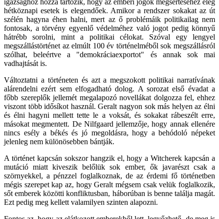
igazsághoz hozzá tartozik, hogy az emberi jogok megsértéséhez elég
hétköznapi esetek is elegendőek. Amikor a rendszer sokakat az út
szélén hagyna éhen halni, mert az ő problémáik politikailag nem
fontosak, a törvény egyenlő védelméhez való jogot pedig könnyű
hátrébb sorolni, mint a politikai célokat. Szóval egy lengyel
megszállástörténet az elmúlt 100 év történelméből sok megszállásról
szólhat, beleértve a "demokráciaexportot" és annak sok mai
vadhajtását is.
Változtatni a történeten és azt a megszokott politikai narratívának
alárendelni ezért sem elfogadható dolog. A sorozat első évadat a
főbb szereplők jellemét megalapozó novellákat dolgozza fel, ehhez
viszont több idősíkot használ.
Geralt nagyon sok más helyen az élni
és élni hagyni mellett tette le a voksát, és sokakat rábeszélt erre,
másokat megmentett. De Nilfgaard jellemzője, hogy annak ellenére
nincs esély a békés és jó megoldásra, hogy a behódoló népeket
jelenleg nem különösebben bántják.
A történet kapcsán sokszor hangzik el, hogy a Witcherek kapcsán a
mutáció miatt kiveszik belőlük sok ember, ők javarészt csak a
szörnyekkel, a pénzzel foglalkoznak, de az érdemi fő történetben
mégis szerepet kap az, hogy Geralt mégsem csak velük foglalkozik,
sőt emberek közötti konfliktusban, háborúban is benne találja magát.
Ezt pedig meg kellett valamilyen szinten alapozni.
Fontos az, hogy az elátkozott emberekből lett, legyőzhető, de meg is