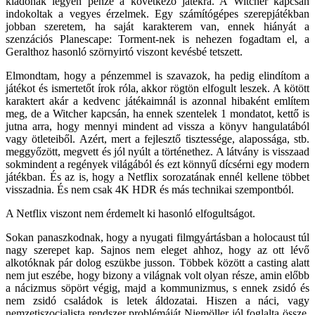
kiadónak legyen pénze a következő játékra. A Witcher kapcsán
indokoltak a vegyes érzelmek. Egy számítógépes szerepjátékban
jobban szeretem, ha saját karakterem van, ennek hiányát a
szenzációs Planescape: Torment-nek is nehezen fogadtam el, a
Geralthoz hasonló szörnyirtó viszont kevésbé tetszett.
Elmondtam, hogy a pénzemmel is szavazok, ha pedig elindítom a
játékot és ismertetőt írok róla, akkor rögtön elfogult leszek. A kötött
karaktert akár a kedvenc játékaimnál is azonnal hibaként említem
meg, de a Witcher kapcsán, ha ennek szentelek 1 mondatot, kettő is
jutna arra, hogy mennyi mindent ad vissza a könyv hangulatából
vagy ötleteiből. Azért, mert a fejlesztő tisztessége, alapossága, stb.
meggyőzött, megvett és jól nyúlt a történethez. A látvány is visszaad
sokmindent a regények világából és ezt könnyű dícsérni egy modern
játékban. És az is, hogy a Netflix sorozatának ennél kellene többet
visszadnia. És nem csak 4K HDR és más technikai szempontból.
A Netflix viszont nem érdemelt ki hasonló elfogultságot.
Sokan panaszkodnak, hogy a nyugati filmgyártásban a holocaust túl
nagy szerepet kap. Sajnos nem eleget ahhoz, hogy az ott lévő
alkotóknak pár dolog eszükbe jusson. Többek között a casting alatt
nem jut eszébe, hogy bizony a világnak volt olyan része, amin előbb
a nácizmus söpört végig, majd a kommunizmus, s ennek zsidó és
nem zsidó családok is letek áldozatai. Hiszen a náci, vagy
nemzetiszocialista rendszer problémáját Niemöller jól foglalta össze.