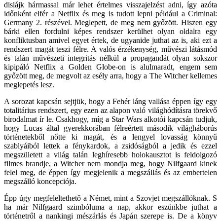
dislájk hármassal már lehet értelmes visszajelzést adni, így azóta
időnként elfér a Netflix és meg is tudott lepni például a Criminal:
Germany 2. részével. Meglepett, de meg nem győzött. Hiszen egy
bárki ellen fordulni képes rendszer kerülhet olyan oldalra egy
konfliktusban amivel egyet értek, de ugyanide juthat az is, aki ezt a
rendszert magát teszi félre. A valós érzékenység, művészi látásmód
és talán művészeti integritás nélkül a propagandát olyan sokszor
kipipáló Netflix a Golden Globe-on is alulmaradt, engem sem
győzött meg, de megvolt az esély arra, hogy a The Witcher kellemes
meglepetés lesz.
A sorozat kapcsán sejtjük, hogy a Fehér láng vallása éppen így egy
totalitárius rendszert, egy ezen az alapon való világhódításra törekvő
birodalmat ír le. Csakhogy, míg a Star Wars alkotói kapcsán tudjuk,
hogy Lucas által gyerekkorában félreértett második világháborús
történetekből nőtte ki magát, és a lengyel lovasság könnyű
szablyáiból lettek a fénykardok, a zsidóságból a jedik és ezzel
megszületett a világ talán leghíresebb holokausztot is feldolgozó
filmes brandje, a Witcher nem mondja meg, hogy Nilfgaard kinek
felel meg, de éppen így megjelenik a megszállás és az embertelen
megszálló koncepciója.
Épp úgy megfeleltethető a Német, mint a Szovjet megszállóknak. S
ha már Nilfgaard szimbóluma a nap, akkor eszünkbe juthat a
történetről a nankingi mészárlás és Japán szerepe is. De a könyv