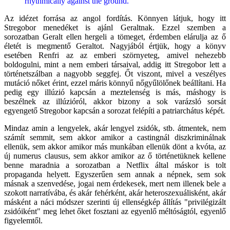
rhythmically against the ground.
Az idézet forrása az angol fordítás. Könnyen látjuk, hogy itt
Stregobor menedéket is ajánl Geraltnak. Ezzel szemben a
sorozatban Geralt ellen hergeli a tömeget, érdemben elárulja az ő
életét is megmentő Geraltot. Nagyjából értjük, hogy a könyv
esetében Renfri az az emberi szörnyeteg, amivel nehezebb
boldogulni, mint a nem emberi társaival, addig itt Stregobor lett a
történetszálban a nagyobb seggfej. Őt viszont, mivel a veszélyes
mutáció nőket érint, ezzel máris könnyű nőgyűlölőnek beállítani. Ha
pedig egy illúzió kapcsán a meztelenség is más, máshogy is
beszélnek az illúzióról, akkor bizony a sok varázsló sorsát
egyengető Stregobor kapcsán a sorozat felépíti a patriarchátus képét.
Mindaz amin a lengyelek, akár lengyel zsidók, stb. átmentek, nem
számít semmit, sem akkor amikor a castingnál diszkriminálnak
ellenük, sem akkor amikor más munkában ellenük dönt a kvóta, az
új numerus clausus, sem akkor amikor az ő történetüknek kellene
benne maradnia a sorozatban a Netflix által máskor is tolt
propaganda helyett. Egyszerűen sem annak a népnek, sem sok
másnak a szenvedése, jogai nem érdekesek, mert nem illenek bele a
szokott narratívába, és akár fehérként, akár heteroszexuálisként, akár
másként a náci módszer szerinti új ellenségkép állítás "privilégizált
zsidóiként" meg lehet őket fosztani az egyenlő méltóságtól, egyenlő
figyelemtől.