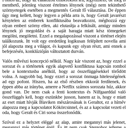
menthető, jelenleg viszont értelmes lénynek (még) nem tekinthető
szörnyetegek esetében a megmentés Geralt fő választása. De éppen
úgy meg kellett, hogy legyen a példa arra is, hogy Geralt javarészt
kénytelen az emberek konfliktusába beavatkozni, méghozzá egy
olyan emberi szörny ellen, aki elutasítja a felkínált, amúgy minden
lénynek jó megoldást és a saját haragja miatt kész tömegeket
megölni, megöletni. Ezzel a megalapozással viszont a történet elején
találkozunk. Itt volt egy eredetileg logikusan felépített novella ami
jól alapozta meg a világot, és kapunk egy olyan részt, ami ennek a
befejezésén, konklúzióján változtatott durván.
Valós művészi koncepció nélkül. Nagy kár viszont az, hogy ezzel a
sorozat és a történetek egyik alapvető konfliktusa kapcsán rombol
bele a kontextusba anélkül, hogy az összefüggésekkel törődött
volna. A nagyobb baj, hogy ezzel a sorozat önmaga hitelességének
ad egy pofont. Hiszen, ha az első részben ekkorát ferdítenek, és
éppen abba az irányba, amerre a Netflix számos sorozata húz, akkor
gond van. De nem csak a fenti kontextus és Nilfgaarddal való
összefüggés kell, hogy eszünkbe jusson, hanem az is, hogy e miatt
az eset miatt hívják Blaviken mészárosának is Geraltot, ez a hírnév
alapozza meg a kapcsolatot Kökörcsinnel, és az a kapcsolat vezeti el
oda, hogy Geralt és Ciri sorsa összefonódik.
Szóval ez a helyzet eléggé az alap, amire megannyi más jelenet,
megannyi más történet épül. És itt nem csak Stergobor jelleme a