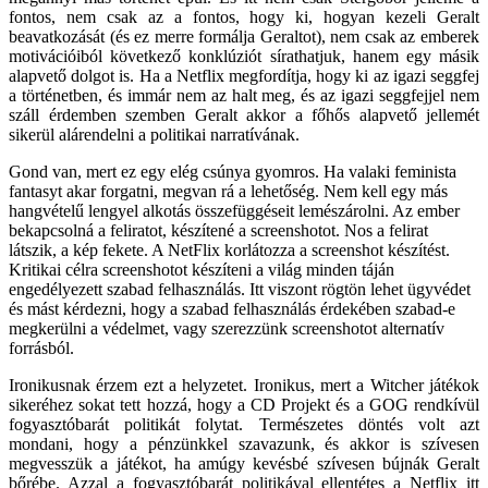
fontos, nem csak az a fontos, hogy ki, hogyan kezeli Geralt
beavatkozását (és ez merre formálja Geraltot), nem csak az emberek
motivációiból következő konklúziót sírathatjuk, hanem egy másik
alapvető dolgot is. Ha a Netflix megfordítja, hogy ki az igazi seggfej
a történetben, és immár nem az halt meg, és az igazi seggfejjel nem
száll érdemben szemben Geralt akkor a főhős alapvető jellemét
sikerül alárendelni a politikai narratívának.
Gond van, mert ez egy elég csúnya gyomros. Ha valaki feminista
fantasyt akar forgatni, megvan rá a lehetőség. Nem kell egy más
hangvételű lengyel alkotás összefüggéseit lemészárolni. Az ember
bekapcsolná a feliratot, készítené a screenshotot. Nos a felirat
látszik, a kép fekete. A NetFlix korlátozza a screenshot készítést.
Kritikai célra screenshotot készíteni a világ minden táján
engedélyezett szabad felhasználás. Itt viszont rögtön lehet ügyvédet
és mást kérdezni, hogy a szabad felhasználás érdekében szabad-e
megkerülni a védelmet, vagy szerezzünk screenshotot alternatív
forrásból.
Ironikusnak érzem ezt a helyzetet. Ironikus, mert a Witcher játékok
sikeréhez sokat tett hozzá, hogy a CD Projekt és a GOG rendkívül
fogyasztóbarát politikát folytat. Természetes döntés volt azt
mondani, hogy a pénzünkkel szavazunk, és akkor is szívesen
megvesszük a játékot, ha amúgy kevésbé szívesen bújnák Geralt
bőrébe. Azzal a fogyasztóbarát politikával ellentétes a Netflix itt