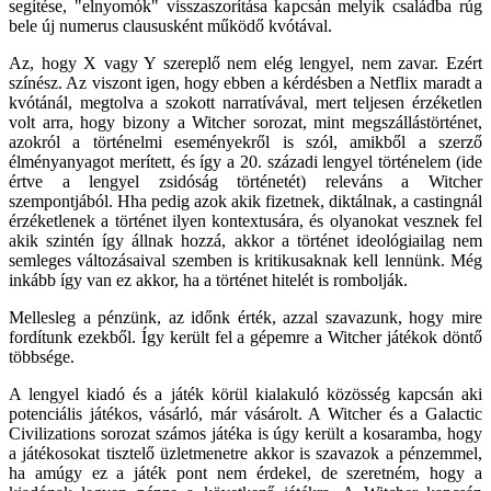
segítése, "elnyomók" visszaszorítása kapcsán melyik családba rúg
bele új numerus claususként működő kvótával.
Az, hogy X vagy Y szereplő nem elég lengyel, nem zavar. Ezért
színész. Az viszont igen, hogy ebben a kérdésben a Netflix maradt a
kvótánál, megtolva a szokott narratívával, mert teljesen érzéketlen
volt arra, hogy bizony a Witcher sorozat, mint megszállástörténet,
azokról a történelmi eseményekről is szól, amikből a szerző
élményanyagot merített, és így a 20. századi lengyel történelem (ide
értve a lengyel zsidóság történetét) releváns a Witcher
szempontjából. Hha pedig azok akik fizetnek, diktálnak, a castingnál
érzéketlenek a történet ilyen kontextusára, és olyanokat vesznek fel
akik szintén így állnak hozzá, akkor a történet ideológiailag nem
semleges változásaival szemben is kritikusaknak kell lennünk. Még
inkább így van ez akkor, ha a történet hitelét is rombolják.
Mellesleg a pénzünk, az időnk érték, azzal szavazunk, hogy mire
fordítunk ezekből. Így került fel a gépemre a Witcher játékok döntő
többsége.
A lengyel kiadó és a játék körül kialakuló közösség kapcsán aki
potenciális játékos, vásárló, már vásárolt. A Witcher és a Galactic
Civilizations sorozat számos játéka is úgy került a kosaramba, hogy
a játékosokat tisztelő üzletmenetre akkor is szavazok a pénzemmel,
ha amúgy ez a játék pont nem érdekel, de szeretném, hogy a