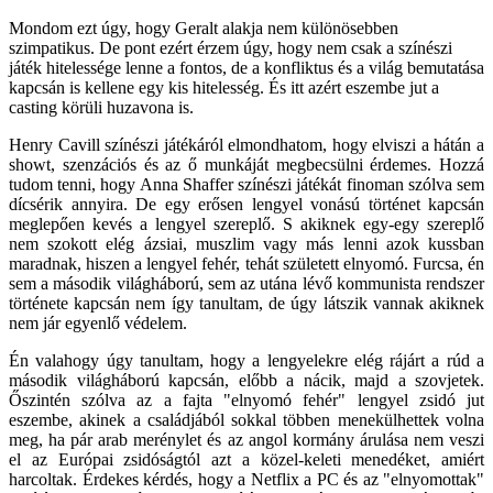
Mondom ezt úgy, hogy Geralt alakja nem különösebben
szimpatikus. De pont ezért érzem úgy, hogy nem csak a színészi
játék hitelessége lenne a fontos, de a konfliktus és a világ bemutatása
kapcsán is kellene egy kis hitelesség. És itt azért eszembe jut a
casting körüli huzavona is.
Henry Cavill színészi játékáról elmondhatom, hogy elviszi a hátán a
showt, szenzációs és az ő munkáját megbecsülni érdemes. Hozzá
tudom tenni, hogy Anna Shaffer színészi játékát finoman szólva sem
dícsérik annyira. De egy erősen lengyel vonású történet kapcsán
meglepően kevés a lengyel szereplő. S akiknek egy-egy szereplő
nem szokott elég ázsiai, muszlim vagy más lenni azok kussban
maradnak, hiszen a lengyel fehér, tehát született elnyomó. Furcsa, én
sem a második világháború, sem az utána lévő kommunista rendszer
története kapcsán nem így tanultam, de úgy látszik vannak akiknek
nem jár egyenlő védelem.
Én valahogy úgy tanultam, hogy a lengyelekre elég rájárt a rúd a
második világháború kapcsán, előbb a nácik, majd a szovjetek.
Őszintén szólva az a fajta "elnyomó fehér" lengyel zsidó jut
eszembe, akinek a családjából sokkal többen menekülhettek volna
meg, ha pár arab merénylet és az angol kormány árulása nem veszi
el az Európai zsidóságtól azt a közel-keleti menedéket, amiért
harcoltak. Érdekes kérdés, hogy a Netflix a PC és az "elnyomottak"