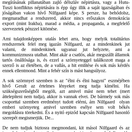
megírásának pillanatában zajló délszláv népirtásra, vagy a Hutu-
Tuszi konfliktus népirtására is épp úgy illik a saját igazságában és
jóságában vakon hívő Nilfgaard képe. S persze, ha behódolsz,
megmaradhat a rendszered, akkor nincs erőszakos demokrácia
export (mint Irakba), marad a média, a propaganda, a megfelelő
szervezetek pénzzel kitömése.
Ami tulajdonképpen utalás lehet arra, hogy melyik totalitárius
rendszernek felel meg igazán Nilfgaard, az a mindenkinek jut
valami, de mindenkinek ugyanaz jut helyzete, ami a
kommunizmusra utalhat. Mint akár a csatlós, akár megszállt államok
tartós önállósága is, és ezzel a szörnyeteggel találkozott maga a
szerző is az életében, de a vallás, a hit említése és sok más kérdés
ennek ellentmond. Mint a fehér szín is mást hangsúlyoz.
A sok szörnnyel szemben is az "élni és élni hagyni" eszméjében
hívő Geralt az értelmes lényeket meg tudja kímélni. Ha
szükségszerűségből megöli, azt amivel mást nem tehet (mert
áttelepíteni nem tudja), akkor is vannak elvei. De bármely sok más
csoporttal szemben eredményt tudott elérni, ám Nilfgaard olyan
emberi szörnyeteg amivel szemben esélye sem volt békés
megoldásra törekedni. És a nyitó epizód kapcsán Nilfgaard hasonló
szerepét megismerjük. De...
De nem tudjuk biztosra megmondani, kit másol Nilfgaard és az