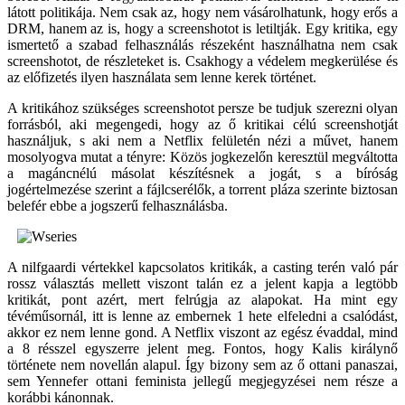
látott politikája. Nem csak az, hogy nem vásárolhatunk, hogy erős a
DRM, hanem az is, hogy a screenshotot is letiltják. Egy kritika, egy
ismertető a szabad felhasználás részeként használhatna nem csak
screenshotot, de részleteket is. Csakhogy a védelem megkerülése és
az előfizetés ilyen használata sem lenne kerek történet.
A kritikához szükséges screenshotot persze be tudjuk szerezni olyan
forrásból, aki megengedi, hogy az ő kritikai célú screenshotját
használjuk, s aki nem a Netflix felületén nézi a művet, hanem
mosolyogva mutat a tényre: Közös jogkezelőn keresztül megváltotta
a magáncnélú másolat készítésnek a jogát, s a bíróság
jogértelmezése szerint a fájlcserélők, a torrent pláza szerinte biztosan
belefér ebbe a jogszerű felhasználásba.
A nilfgaardi vértekkel kapcsolatos kritikák, a casting terén való pár
rossz választás mellett viszont talán ez a jelent kapja a legtöbb
kritikát, pont azért, mert felrúgja az alapokat. Ha mint egy
tévéműsornál, itt is lenne az embernek 1 hete elfeledni a csalódást,
akkor ez nem lenne gond. A Netflix viszont az egész évaddal, mind
a 8 résszel egyszerre jelent meg. Fontos, hogy Kalis királynő
története nem novellán alapul. Így bizony sem az ő ottani panaszai,
sem Yennefer ottani feminista jellegű megjegyzései nem része a
korábbi kánonnak.