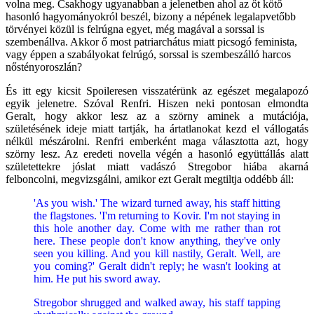
volna meg. Csakhogy ugyanabban a jelenetben ahol az őt kötő
hasonló hagyományokról beszél, bizony a népének legalapvetőbb
törvényei közül is felrúgna egyet, még magával a sorssal is
szembenállva. Akkor ő most patriarchátus miatt picsogó feminista,
vagy éppen a szabályokat felrúgó, sorssal is szembeszálló harcos
nőstényoroszlán?
És itt egy kicsit Spoileresen visszatérünk az egészet megalapozó
egyik jelenetre. Szóval Renfri. Hiszen neki pontosan elmondta
Geralt, hogy akkor lesz az a szörny aminek a mutációja,
születésének ideje miatt tartják, ha ártatlanokat kezd el vállogatás
nélkül mészárolni. Renfri emberként maga választotta azt, hogy
szörny lesz. Az eredeti novella végén a hasonló együttállás alatt
születettekre jóslat miatt vadászó Stregobor hiába akarná
felboncolni, megvizsgálni, amikor ezt Geralt megtiltja oddébb áll:
'As you wish.' The wizard turned away, his staff hitting
the flagstones. 'I'm returning to Kovir. I'm not staying in
this hole another day. Come with me rather than rot
here. These people don't know anything, they've only
seen you killing. And you kill nastily, Geralt. Well, are
you coming?' Geralt didn't reply; he wasn't looking at
him. He put his sword away.
Stregobor shrugged and walked away, his staff tapping