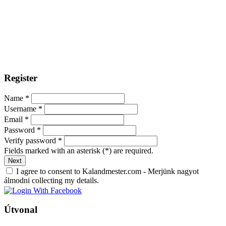
Register
Name
*
Username
*
Email
*
Password
*
Verify password
*
Fields marked with an asterisk (*) are required.
Next
I agree to consent to Kalandmester.com - Merjünk nagyot
álmodni collecting my details.
Útvonal