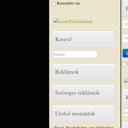
Remember me
Kereső
Search
...
Reklámok
Szöveges reklámok
Sea
Utolsó mondatok
...
- Nyugi, Nyarlathotep a mi oldalunkon