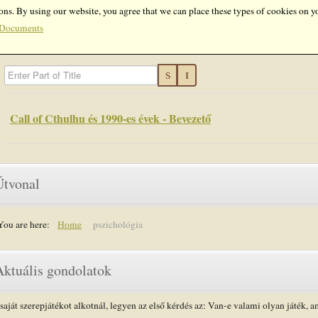
ons. By using our website, you agree that we can place these types of cookies on y
Documents
Enter Part of Title
Call of Cthulhu és 1990-es évek - Bevezető
Útvonal
You are here:
Home
pszichológia
Aktuális gondolatok
saját szerepjátékot alkotnál, legyen az első kérdés az: Van-e valami olyan játék, a