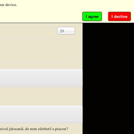
our device.
I agree
I decline
Display #
20
mivel játszanál, de nem elérhető a piacon?