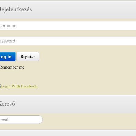
Bejelentkezés
Register
Log in
Remember me
Kereső
rch