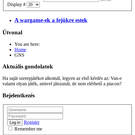
Display #
A wargame-ek a fejükre estek
Útvonal
You are here:
Home
GNS
Aktuális gondolatok
Ha saját szerepjátékot alkotnál, legyen az első kérdés az: Van-e
valami olyan játék, amivel játszanál, de nem elérhető a piacon?
Bejelentkezés
Register
Log in
Remember me