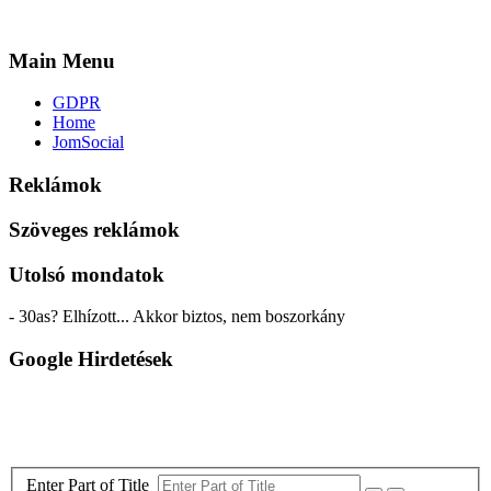
Main Menu
GDPR
Home
JomSocial
Reklámok
Szöveges reklámok
Utolsó mondatok
- 30as? Elhízott... Akkor biztos, nem boszorkány
Google Hirdetések
Enter Part of Title