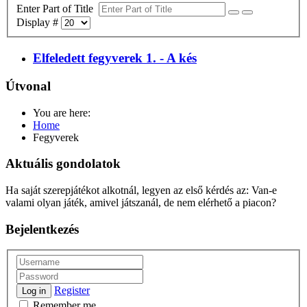
Enter Part of Title
Display #
Elfeledett fegyverek 1. - A kés
Útvonal
You are here:
Home
Fegyverek
Aktuális gondolatok
Ha saját szerepjátékot alkotnál, legyen az első kérdés az: Van-e
valami olyan játék, amivel játszanál, de nem elérhető a piacon?
Bejelentkezés
Register
Log in
Remember me