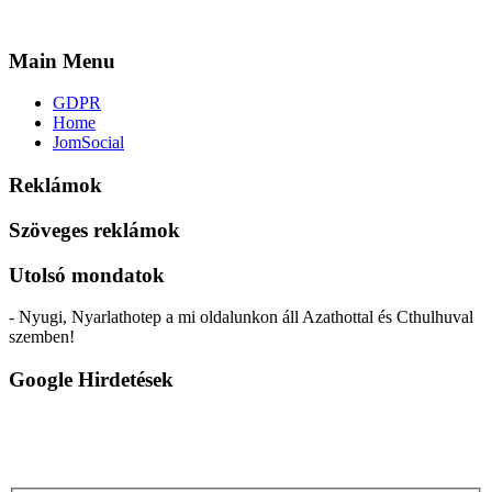
Main Menu
GDPR
Home
JomSocial
Reklámok
Szöveges reklámok
Utolsó mondatok
- Nyugi, Nyarlathotep a mi oldalunkon áll Azathottal és Cthulhuval
szemben!
Google Hirdetések