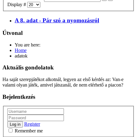
Display #
A 8. adat - Pár szó a nyomozásról
Útvonal
You are here:
Home
adatok
Aktuális gondolatok
Ha saját szerepjátékot alkotnál, legyen az első kérdés az: Van-e
valami olyan játék, amivel játszanál, de nem elérhető a piacon?
Bejelentkezés
Register
Log in
Remember me