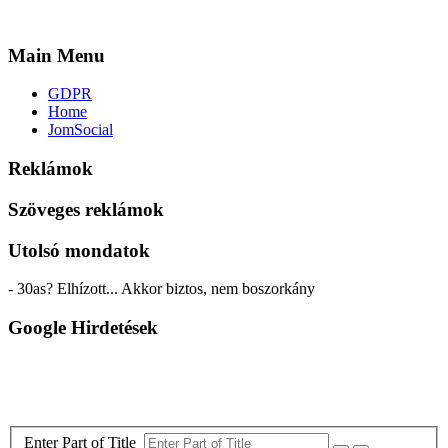
Main Menu
GDPR
Home
JomSocial
Reklámok
Szöveges reklámok
Utolsó mondatok
- 30as? Elhízott... Akkor biztos, nem boszorkány
Google Hirdetések
Enter Part of Title