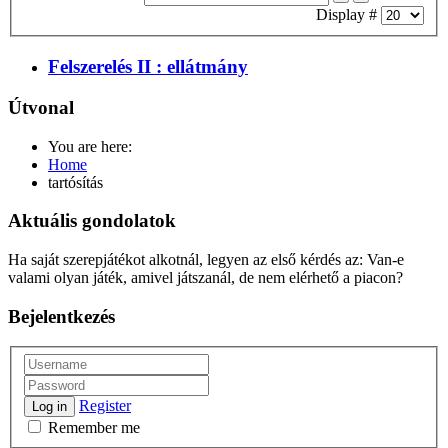
Display #
Felszerelés II : ellátmány
Útvonal
You are here:
Home
tartósítás
Aktuális gondolatok
Ha saját szerepjátékot alkotnál, legyen az első kérdés az: Van-e
valami olyan játék, amivel játszanál, de nem elérhető a piacon?
Bejelentkezés
Register
Log in
Remember me